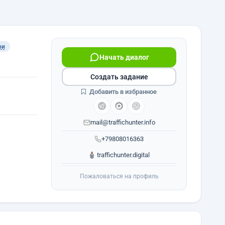
ри
Начать диалог
Создать задание
Добавить в избранное
mail@traffichunter.info
+79808016363
traffichunter.digital
Пожаловаться на профиль