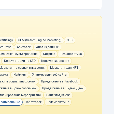
ertising)
SEM (Search Engine Marketing)
SEO
rdPress
Авитолог
Анализ данных
Бизнес консультирование
Битрикс
Веб-аналитика
Консультации по SEO
Консультирование
Маркетинг в социальных сетях
Маркетинг для NFT
клама
Нейминг
Оптимизация веб-сайта
ажи в социальных сетях
Продвижение в Facebook
жение в Одноклассниках
Продвижение в Яндекс.Дзен
планирование мероприятий
Сайт "под ключ"
планирование
Таргетолог
Телемаркетинг