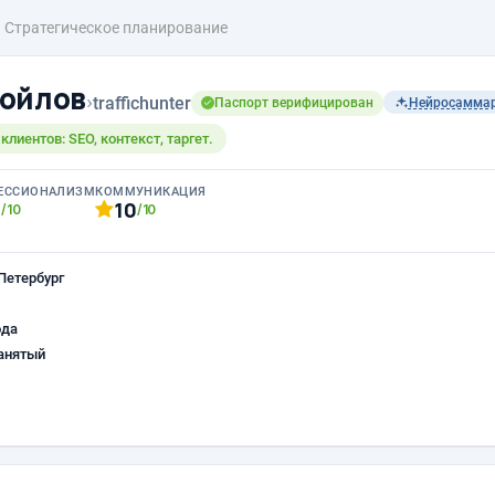
Стратегическое планирование
ойлов
›
traffichunter
Паспорт верифицирован
Нейросамма
лиентов: SEO, контекст, таргет.
ЕССИОНАЛИЗМ
КОММУНИКАЦИЯ
0
10
/10
/10
Петербург
ода
анятый