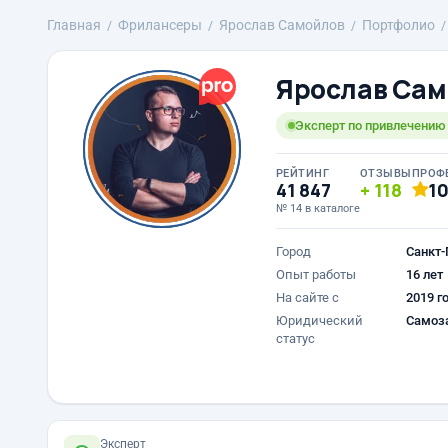
Главная
Фрилансеры
Ярослав Самойлов
Портфолио
Ярослав Сам
Эксперт по привлечению к
РЕЙТИНГ
ОТЗЫВЫ
ПРОФ
41 847
118
1
№ 14 в каталоге
Город
Санкт-
Опыт работы
16 лет
На сайте с
2019 г
Юридический
Самоз
статус
Эксперт