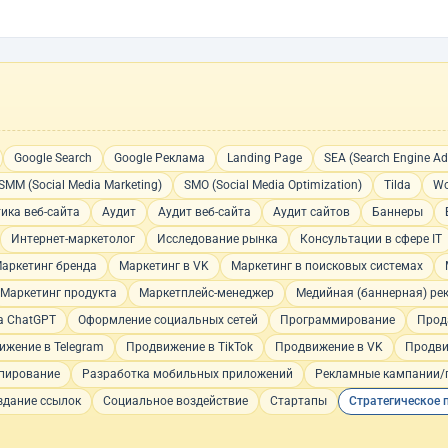
Google Search
Google Реклама
Landing Page
SEA (Search Engine Adv
SMM (Social Media Marketing)
SMO (Social Media Optimization)
Tilda
Wo
ика веб-сайта
Аудит
Аудит веб-сайта
Аудит сайтов
Баннеры
Интернет-маркетолог
Исследование рынка
Консультации в сфере IT
аркетинг бренда
Маркетинг в VK
Маркетинг в поисковых системах
Маркетинг продукта
Маркетплейс-менеджер
Медийная (баннерная) ре
а ChatGPT
Оформление социальных сетей
Программирование
Прод
ижение в Telegram
Продвижение в TikTok
Продвижение в VK
Продви
пирование
Разработка мобильных приложений
Рекламные кампании/
здание ссылок
Социальное воздействие
Стартапы
Стратегическое 