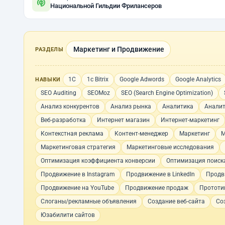
Национальной Гильдии Фрилансеров
Маркетинг и Продвижение
РАЗДЕЛЫ
1С
1с Bitrix
Google Adwords
Google Analytics
НАВЫКИ
SEO Auditing
SEOMoz
SEO (Search Engine Optimization)
Анализ конкурентов
Анализ рынка
Аналитика
Аналит
Веб-разработка
Интернет магазин
Интернет-маркетинг
Контекстная реклама
Контент-менеджер
Маркетинг
М
Маркетинговая стратегия
Маркетинговые исследования
Оптимизация коэффициента конверсии
Оптимизация поиск
Продвижение в Instagram
Продвижение в LinkedIn
Продв
Продвижение на YouTube
Продвижение продаж
Прототи
Слоганы/рекламные объявления
Создание веб-сайта
Со
Юзабилити сайтов