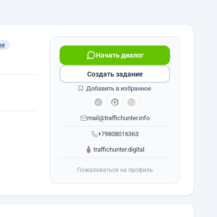
ри
Начать диалог
Создать задание
Добавить в избранное
mail@traffichunter.info
+79808016363
traffichunter.digital
Пожаловаться на профиль