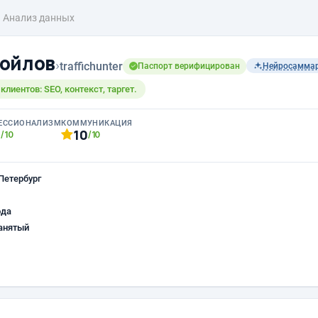
Анализ данных
ойлов
›
traffichunter
Паспорт верифицирован
Нейросамма
лиентов: SEO, контекст, таргет.
ЕССИОНАЛИЗМ
КОММУНИКАЦИЯ
0
10
/10
/10
Петербург
ода
анятый