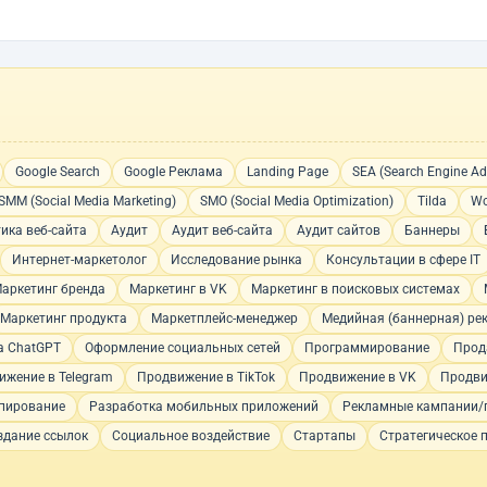
Google Search
Google Реклама
Landing Page
SEA (Search Engine Adv
SMM (Social Media Marketing)
SMO (Social Media Optimization)
Tilda
Wo
ика веб-сайта
Аудит
Аудит веб-сайта
Аудит сайтов
Баннеры
Интернет-маркетолог
Исследование рынка
Консультации в сфере IT
аркетинг бренда
Маркетинг в VK
Маркетинг в поисковых системах
Маркетинг продукта
Маркетплейс-менеджер
Медийная (баннерная) ре
а ChatGPT
Оформление социальных сетей
Программирование
Прод
ижение в Telegram
Продвижение в TikTok
Продвижение в VK
Продви
пирование
Разработка мобильных приложений
Рекламные кампании/
здание ссылок
Социальное воздействие
Стартапы
Стратегическое 