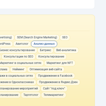
ertising)
SEM (Search Engine Marketing)
SEO
rdPress
Авитолог
Анализ данных
Бизнес консультирование
Битрикс
Веб-аналитика
Консультации по SEO
Консультирование
Маркетинг в социальных сетях
Маркетинг для NFT
клама
Нейминг
Оптимизация веб-сайта
ажи в социальных сетях
Продвижение в Facebook
жение в Одноклассниках
Продвижение в Яндекс.Дзен
планирование мероприятий
Сайт "под ключ"
планирование
Таргетолог
Телемаркетинг