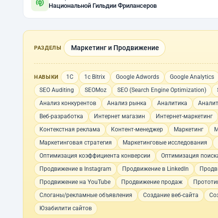
Национальной Гильдии Фрилансеров
Маркетинг и Продвижение
РАЗДЕЛЫ
1С
1с Bitrix
Google Adwords
Google Analytics
НАВЫКИ
SEO Auditing
SEOMoz
SEO (Search Engine Optimization)
Анализ конкурентов
Анализ рынка
Аналитика
Аналит
Веб-разработка
Интернет магазин
Интернет-маркетинг
Контекстная реклама
Контент-менеджер
Маркетинг
М
Маркетинговая стратегия
Маркетинговые исследования
Оптимизация коэффициента конверсии
Оптимизация поиск
Продвижение в Instagram
Продвижение в LinkedIn
Продв
Продвижение на YouTube
Продвижение продаж
Прототи
Слоганы/рекламные объявления
Создание веб-сайта
Со
Юзабилити сайтов