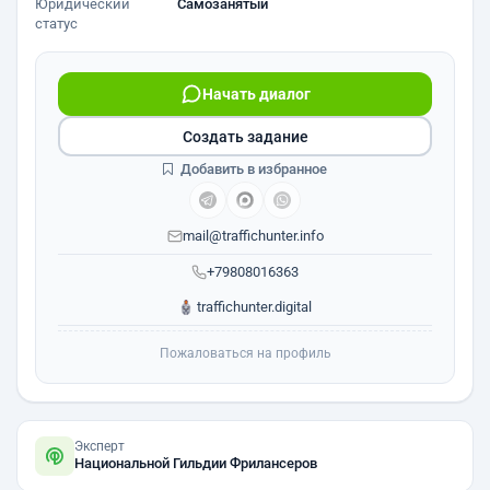
Юридический
Самозанятый
статус
Начать диалог
Создать задание
Добавить в избранное
mail@traffichunter.info
+79808016363
traffichunter.digital
Пожаловаться на профиль
Эксперт
Национальной Гильдии Фрилансеров