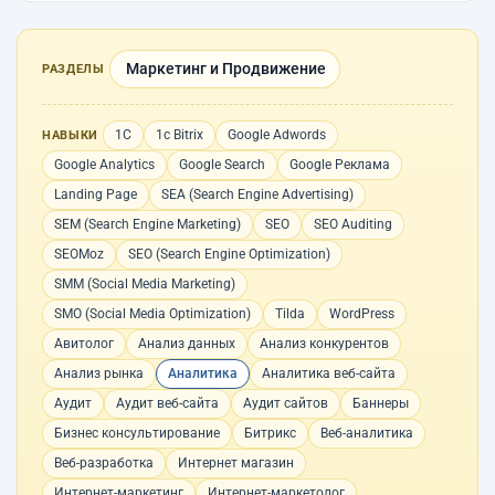
Маркетинг и Продвижение
РАЗДЕЛЫ
1С
1с Bitrix
Google Adwords
НАВЫКИ
Google Analytics
Google Search
Google Реклама
Landing Page
SEA (Search Engine Advertising)
SEM (Search Engine Marketing)
SEO
SEO Auditing
SEOMoz
SEO (Search Engine Optimization)
SMM (Social Media Marketing)
SMO (Social Media Optimization)
Tilda
WordPress
Авитолог
Анализ данных
Анализ конкурентов
Анализ рынка
Аналитика
Аналитика веб-сайта
Аудит
Аудит веб-сайта
Аудит сайтов
Баннеры
Бизнес консультирование
Битрикс
Веб-аналитика
Веб-разработка
Интернет магазин
Интернет-маркетинг
Интернет-маркетолог