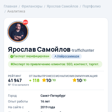
Главная
Фрилансеры
Ярослав Самойлов
Портфолио
Аналитика
Ярослав Самойлов
›
traffichunter
Паспорт верифицирован
Нейросаммари
Эксперт по привлечению клиентов: SEO, контекст, таргет.
РЕЙТИНГ
ОТЗЫВЫ
ПРОФЕССИОНАЛИЗМ
КОММУНИКАЦИЯ
41 947
118
10
10
/10
/10
№ 13 в каталоге
Город
Санкт-Петербург
Опыт работы
16 лет
На сайте с
2019 года