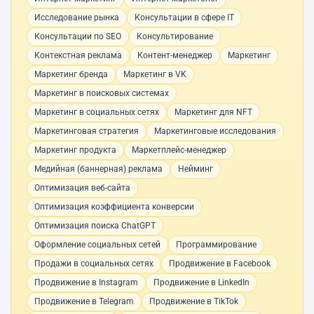
Исследование рынка
Консультации в сфере IT
Консультации по SEO
Консультирование
Контекстная реклама
Контент-менеджер
Маркетинг
Маркетинг бренда
Маркетинг в VK
Маркетинг в поисковых системах
Маркетинг в социальных сетях
Маркетинг для NFT
Маркетинговая стратегия
Маркетинговые исследования
Маркетинг продукта
Маркетплейс-менеджер
Медийная (баннерная) реклама
Нейминг
Оптимизация веб-сайта
Оптимизация коэффициента конверсии
Оптимизация поиска ChatGPT
Оформление социальных сетей
Программирование
Продажи в социальных сетях
Продвижение в Facebook
Продвижение в Instagram
Продвижение в LinkedIn
Продвижение в Telegram
Продвижение в TikTok