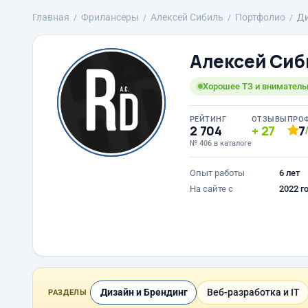
Главная
Фрилансеры
Алексей Сибиль
Портфолио
Ди
Алексей Сиб
Хорошее ТЗ и вниматель
РЕЙТИНГ
ОТЗЫВЫ
ПРО
2 704
27
7
№ 406 в каталоге
Опыт работы
6 лет
На сайте с
2022 г
Дизайн и Брендинг
Веб-разработка и IT
РАЗДЕЛЫ