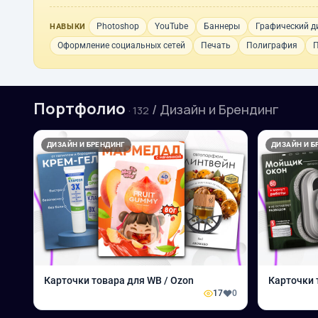
Photoshop
YouTube
Баннеры
Графический д
НАВЫКИ
Оформление социальных сетей
Печать
Полиграфия
П
Портфолио
/ Дизайн и Брендинг
· 132
ДИЗАЙН И БРЕНДИНГ
ДИЗАЙН И Б
Карточки товара для WB / Ozon
Карточки 
17
0