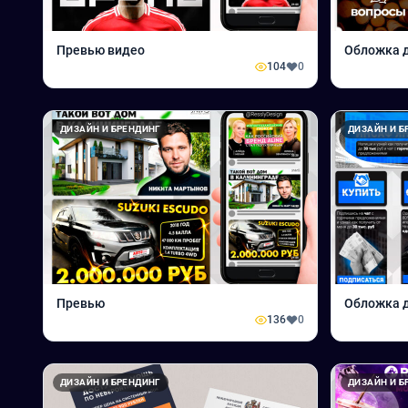
Превью видео
Обложка д
104
0
ДИЗАЙН И БРЕНДИНГ
ДИЗАЙН И Б
Превью
Обложка д
136
0
ДИЗАЙН И БРЕНДИНГ
ДИЗАЙН И Б