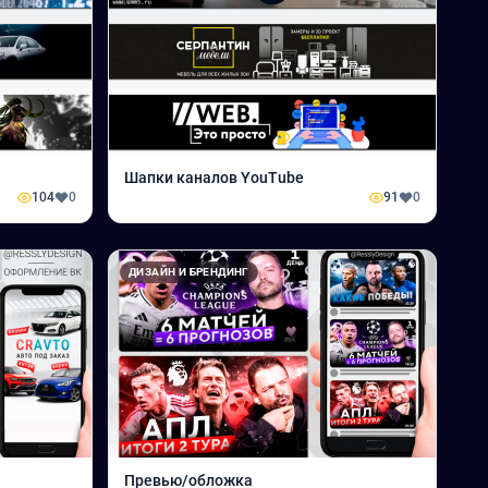
Шапки каналов YouTube
104
0
91
0
ДИЗАЙН И БРЕНДИНГ
Превью/обложка