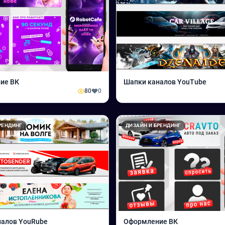
ие ВК
Шапки каналов YouTube
80
0
РЕНДИНГ
ДИЗАЙН И БРЕНДИНГ
налов YouRube
Оформление ВК