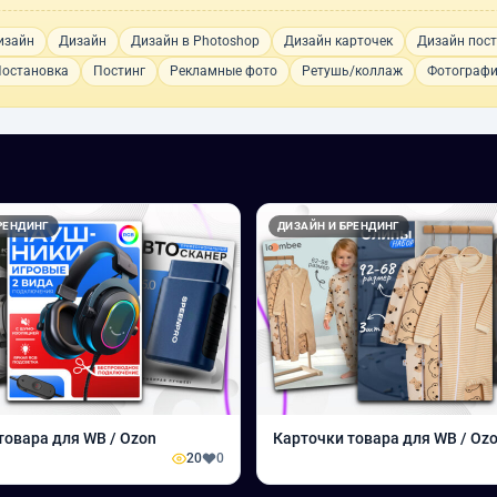
изайн
Дизайн
Дизайн в Photoshop
Дизайн карточек
Дизайн пост
остановка
Постинг
Рекламные фото
Ретушь/коллаж
Фотографи
РЕНДИНГ
ДИЗАЙН И БРЕНДИНГ
товара для WB / Ozon
Карточки товара для WB / Oz
20
0