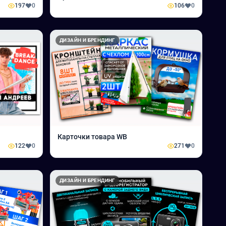
197
0
106
0
ДИЗАЙН И БРЕНДИНГ
Карточки товара WB
122
0
271
0
ДИЗАЙН И БРЕНДИНГ