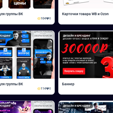
ля группы ВК
Карточки товара WB и Ozon
104
0
РЕНДИНГ
ДИЗАЙН И БРЕНДИНГ
ля группы ВК
Баннер
114
0
РЕНДИНГ
ДИЗАЙН И БРЕНДИНГ