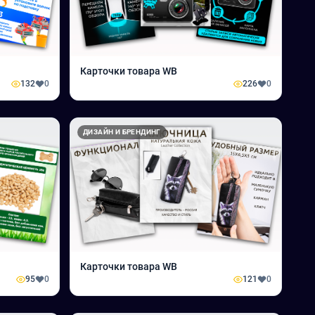
Карточки товара WB
132
0
226
0
ДИЗАЙН И БРЕНДИНГ
Карточки товара WB
95
0
121
0