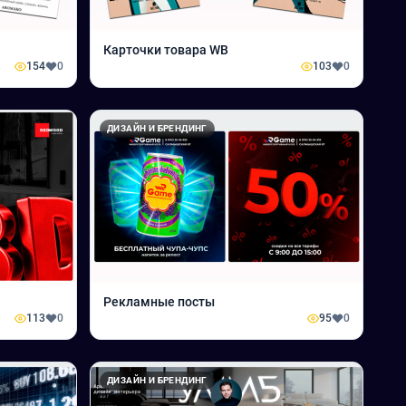
Карточки товара WB
154
0
103
0
ДИЗАЙН И БРЕНДИНГ
Рекламные посты
113
0
95
0
ДИЗАЙН И БРЕНДИНГ