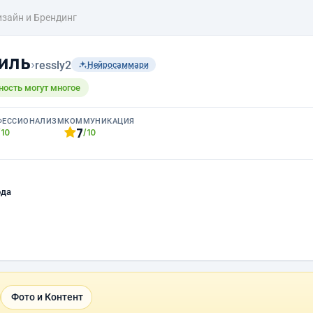
зайн и Брендинг
иль
›
ressly2
Нейросаммари
ность могут многое
ФЕССИОНАЛИЗМ
КОММУНИКАЦИЯ
7
/10
/10
ода
Фото и Контент