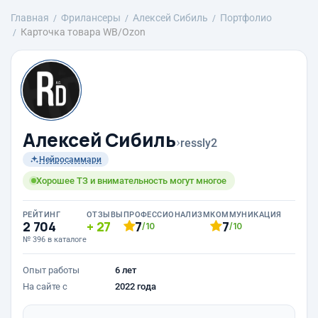
Главная
Фрилансеры
Алексей Сибиль
Портфолио
Карточка товара WB/Ozon
Алексей Сибиль
›
ressly2
Нейросаммари
Хорошее ТЗ и внимательность могут многое
РЕЙТИНГ
ОТЗЫВЫ
ПРОФЕССИОНАЛИЗМ
КОММУНИКАЦИЯ
2 704
27
7
7
/10
/10
№ 396 в каталоге
Опыт работы
6 лет
На сайте с
2022 года