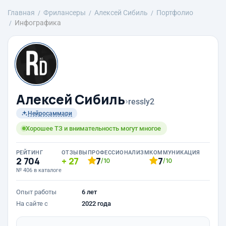
Главная
Фрилансеры
Алексей Сибиль
Портфолио
Инфографика
Алексей Сибиль
›
ressly2
Нейросаммари
Хорошее ТЗ и внимательность могут многое
РЕЙТИНГ
ОТЗЫВЫ
ПРОФЕССИОНАЛИЗМ
КОММУНИКАЦИЯ
2 704
27
7
7
/10
/10
№ 406 в каталоге
Опыт работы
6 лет
На сайте с
2022 года