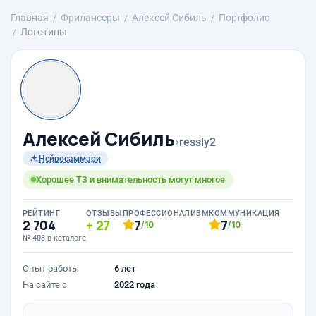
Главная
Фрилансеры
Алексей Сибиль
Портфолио
Логотипы
Алексей Сибиль
›
ressly2
Нейросаммари
Хорошее ТЗ и внимательность могут многое
РЕЙТИНГ
ОТЗЫВЫ
ПРОФЕССИОНАЛИЗМ
КОММУНИКАЦИЯ
2 704
27
7
7
/10
/10
№ 408 в каталоге
Опыт работы
6 лет
На сайте с
2022 года