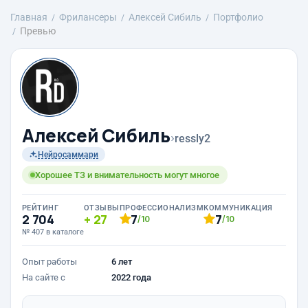
Главная
Фрилансеры
Алексей Сибиль
Портфолио
Превью
Алексей Сибиль
›
ressly2
Нейросаммари
Хорошее ТЗ и внимательность могут многое
РЕЙТИНГ
ОТЗЫВЫ
ПРОФЕССИОНАЛИЗМ
КОММУНИКАЦИЯ
2 704
27
7
7
/10
/10
№ 407 в каталоге
Опыт работы
6 лет
На сайте с
2022 года