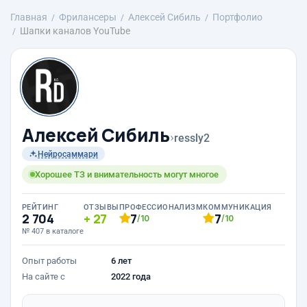
Главная
Фрилансеры
Алексей Сибиль
Портфолио
Шапки каналов YouTube
Алексей Сибиль
›
ressly2
Нейросаммари
Хорошее ТЗ и внимательность могут многое
РЕЙТИНГ
ОТЗЫВЫ
ПРОФЕССИОНАЛИЗМ
КОММУНИКАЦИЯ
2 704
27
7
7
/10
/10
№ 407 в каталоге
Опыт работы
6 лет
На сайте с
2022 года