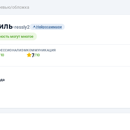
ревью/обложка
иль
›
ressly2
Нейросаммари
ность могут многое
ФЕССИОНАЛИЗМ
КОММУНИКАЦИЯ
7
/10
/10
ода