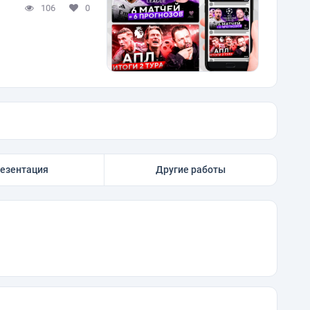
106
0
езентация
Другие работы