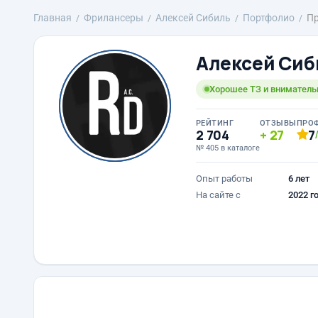
Главная
Фрилансеры
Алексей Сибиль
Портфолио
П
Алексей Сиб
Хорошее ТЗ и вниматель
РЕЙТИНГ
ОТЗЫВЫ
ПРО
2 704
27
7
№ 405 в каталоге
Опыт работы
6 лет
На сайте с
2022 г