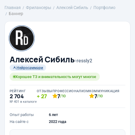
Главная
Фрилансеры
Алексей Сибиль
Портфолио
Баннер
Алексей Сибиль
›
ressly2
Нейросаммари
Хорошее ТЗ и внимательность могут многое
РЕЙТИНГ
ОТЗЫВЫ
ПРОФЕССИОНАЛИЗМ
КОММУНИКАЦИЯ
2 704
27
7
7
/10
/10
№ 401 в каталоге
Опыт работы
6 лет
На сайте с
2022 года