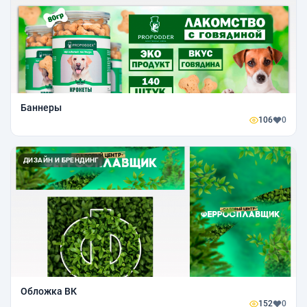
Баннеры
106
0
ДИЗАЙН И БРЕНДИНГ
Обложка ВК
152
0