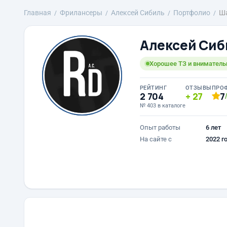
Главная
Фрилансеры
Алексей Сибиль
Портфолио
Ша
Алексей Сиб
Хорошее ТЗ и вниматель
РЕЙТИНГ
ОТЗЫВЫ
ПРО
2 704
27
7
№ 403 в каталоге
Опыт работы
6 лет
На сайте с
2022 г