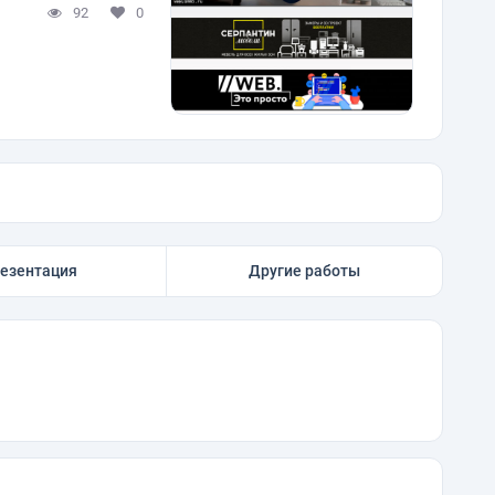
92
0
езентация
Другие работы