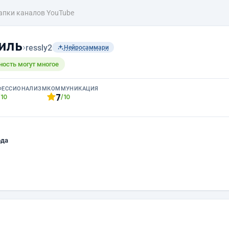
пки каналов YouTube
иль
›
ressly2
Нейросаммари
ность могут многое
ФЕССИОНАЛИЗМ
КОММУНИКАЦИЯ
7
/10
/10
ода