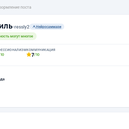
ормление поста
иль
›
ressly2
Нейросаммари
ность могут многое
ФЕССИОНАЛИЗМ
КОММУНИКАЦИЯ
7
/10
/10
ода