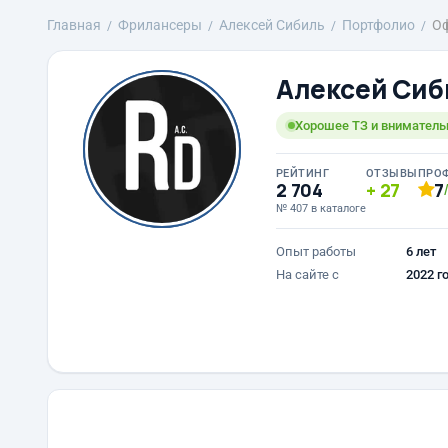
Главная
Фрилансеры
Алексей Сибиль
Портфолио
Оф
Алексей Сиб
Хорошее ТЗ и вниматель
РЕЙТИНГ
ОТЗЫВЫ
ПРО
2 704
27
7
№ 407 в каталоге
Опыт работы
6 лет
На сайте с
2022 г