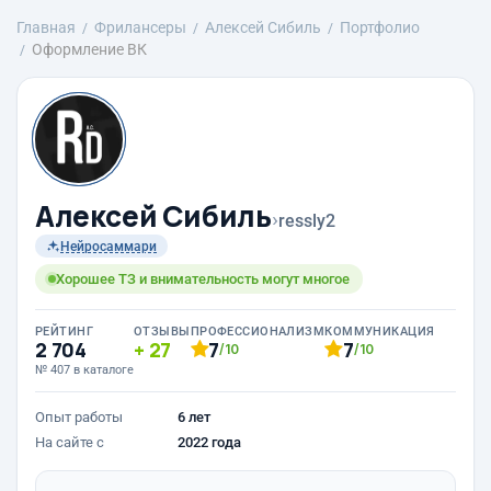
Главная
Фрилансеры
Алексей Сибиль
Портфолио
Оформление ВК
Алексей Сибиль
›
ressly2
Нейросаммари
Хорошее ТЗ и внимательность могут многое
РЕЙТИНГ
ОТЗЫВЫ
ПРОФЕССИОНАЛИЗМ
КОММУНИКАЦИЯ
2 704
27
7
7
/10
/10
№ 407 в каталоге
Опыт работы
6 лет
На сайте с
2022 года