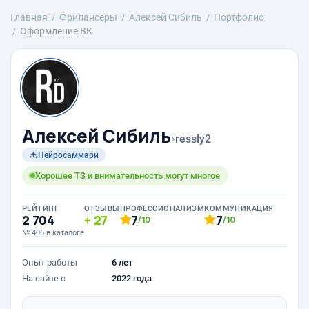
Главная
Фрилансеры
Алексей Сибиль
Портфолио
Оформление ВК
Алексей Сибиль
›
ressly2
Нейросаммари
Хорошее ТЗ и внимательность могут многое
РЕЙТИНГ
ОТЗЫВЫ
ПРОФЕССИОНАЛИЗМ
КОММУНИКАЦИЯ
2 704
27
7
7
/10
/10
№ 406 в каталоге
Опыт работы
6 лет
На сайте с
2022 года