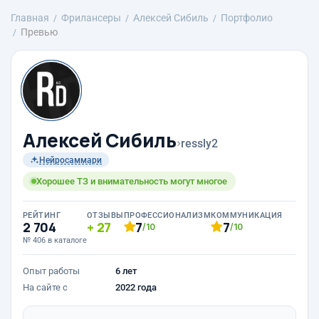
Главная
Фрилансеры
Алексей Сибиль
Портфолио
Превью
Алексей Сибиль
›
ressly2
Нейросаммари
Хорошее ТЗ и внимательность могут многое
РЕЙТИНГ
ОТЗЫВЫ
ПРОФЕССИОНАЛИЗМ
КОММУНИКАЦИЯ
2 704
27
7
7
/10
/10
№ 406 в каталоге
Опыт работы
6 лет
На сайте с
2022 года