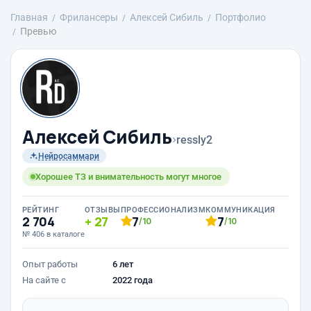
Главная
Фрилансеры
Алексей Сибиль
Портфолио
Превью
Алексей Сибиль
›
ressly2
Нейросаммари
Хорошее ТЗ и внимательность могут многое
РЕЙТИНГ
ОТЗЫВЫ
ПРОФЕССИОНАЛИЗМ
КОММУНИКАЦИЯ
2 704
27
7
7
/10
/10
№ 406 в каталоге
Опыт работы
6 лет
На сайте с
2022 года