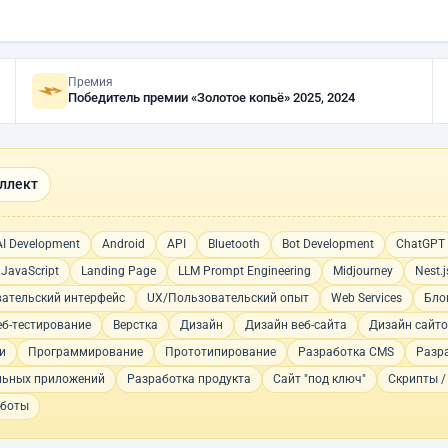
Премия
Победитель премии «Золотое копьё» 2025, 2024
ллект
AI Development
Android
API
Bluetooth
Bot Development
ChatGPT
JavaScript
Landing Page
LLM Prompt Engineering
Midjourney
Nest.j
вательский интерфейс
UX/Пользовательский опыт
Web Services
Бло
еб-тестирование
Верстка
Дизайн
Дизайн веб-сайта
Дизайн сайт
и
Программирование
Прототипирование
Разработка CMS
Разр
льных приложений
Разработка продукта
Сайт "под ключ"
Скрипты /
-боты