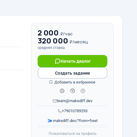
2 000
₽/час
320 000
₽/месяц
средняя ставка
Начать диалог
Создать задание
Добавить в избранное
team@makediff.dev
+79010789293
makediff.dev/?from=freel
Пожаловаться на профиль