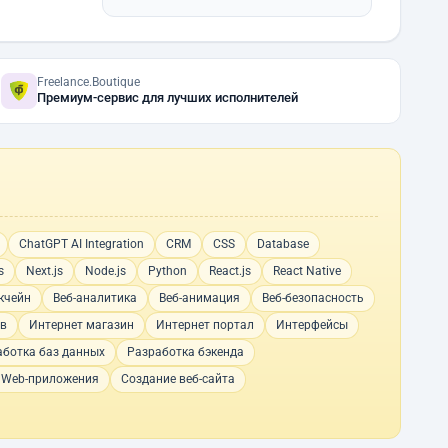
Freelance.Boutique
Премиум-сервис для лучших исполнителей
ChatGPT AI Integration
CRM
CSS
Database
s
Next.js
Node.js
Python
React.js
React Native
кчейн
Веб-аналитика
Веб-анимация
Веб-безопасность
ов
Интернет магазин
Интернет портал
Интерфейсы
аботка баз данных
Разработка бэкенда
 Web-приложения
Создание веб-сайта