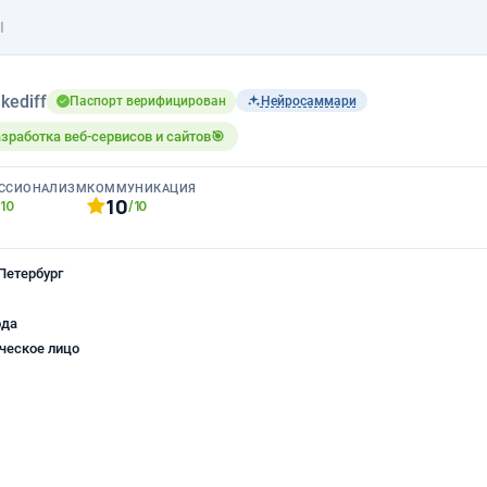
I
kediff
Паспорт верифицирован
Нейросаммари
зработка веб-сервисов и сайтов🎯
ССИОНАЛИЗМ
КОММУНИКАЦИЯ
10
/10
/10
Петербург
ода
ческое лицо