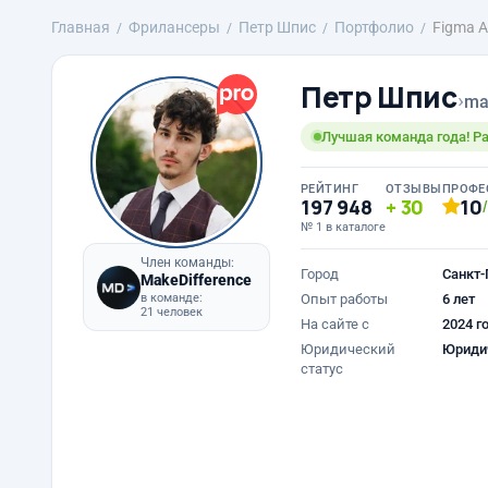
Главная
Фрилансеры
Петр Шпис
Портфолио
Figma A
Петр Шпис
›
ma
Лучшая команда года! Ра
РЕЙТИНГ
ОТЗЫВЫ
ПРОФЕ
197 948
30
10
№ 1 в каталоге
Член команды:
Город
Санкт-
MakeDifference
в команде:
Опыт работы
6 лет
21 человек
На сайте с
2024 г
Юридический
Юриди
статус