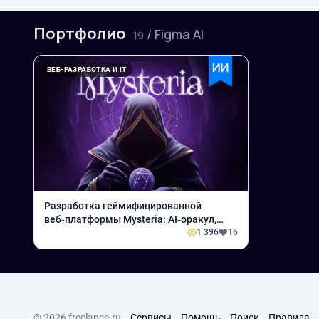
Портфолио
/ Figma AI
· 19
ВЕБ-РАЗРАБОТКА И IT
Разработка геймифицированной
веб‑платформы Mysteria: AI‑оракул,
Таро и эзотерика
1 396
16
© 2026 freelance.ru
Сервисы
Помощь
Поиск
Правила