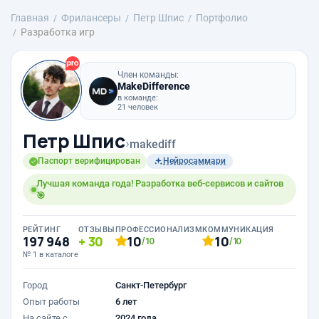
Главная
Фрилансеры
Петр Шпис
Портфолио
Разработка игр
Член команды:
MakeDifference
в команде:
21 человек
Петр Шпис
›
makediff
Паспорт верифицирован
Нейросаммари
Лучшая команда года! Разработка веб-сервисов и сайтов
🎯
РЕЙТИНГ
ОТЗЫВЫ
ПРОФЕССИОНАЛИЗМ
КОММУНИКАЦИЯ
197 948
30
10
10
/10
/10
№ 1 в каталоге
Город
Санкт-Петербург
Опыт работы
6 лет
На сайте с
2024 года