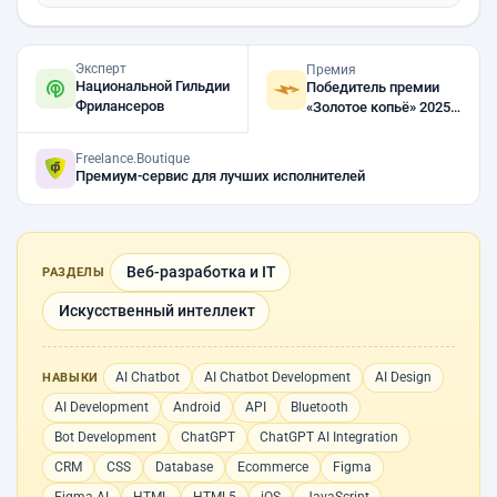
Эксперт
Премия
Национальной Гильдии
Победитель премии
Фрилансеров
«Золотое копьё» 2025,
2024
Freelance.Boutique
Премиум-сервис для лучших исполнителей
Веб-разработка и IT
РАЗДЕЛЫ
Искусственный интеллект
AI Chatbot
AI Chatbot Development
AI Design
НАВЫКИ
AI Development
Android
API
Bluetooth
Bot Development
ChatGPT
ChatGPT AI Integration
CRM
CSS
Database
Ecommerce
Figma