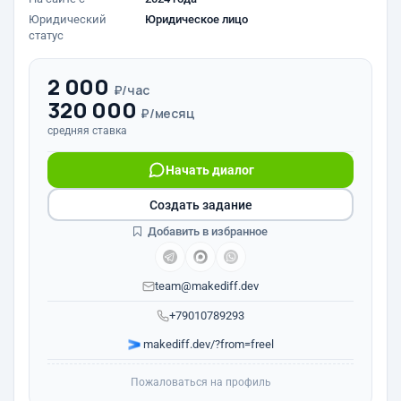
Юридический
Юридическое лицо
статус
2 000
₽/час
320 000
₽/месяц
средняя ставка
Начать диалог
Создать задание
Добавить в избранное
team@makediff.dev
+79010789293
makediff.dev/?from=freel
Пожаловаться на профиль