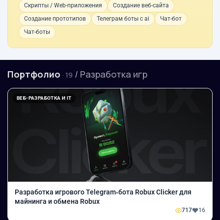
Скрипты / Web-приложения
Создание веб-сайта
Создание прототипов
Телеграм боты с ai
Чат-бот
Чат-боты
Портфолио
/ Разработка игр
· 19
ВЕБ-РАЗРАБОТКА И IT
Разработка игрового Telegram‑бота Robux Clicker для
майнинга и обмена Robux
717
16