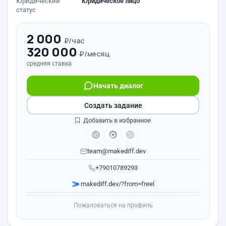
Юридический
Юридическое лицо
статус
2 000
₽/час
320 000
₽/месяц
средняя ставка
Начать диалог
Создать задание
Добавить в избранное
team@makediff.dev
+79010789293
makediff.dev/?from=freel
Пожаловаться на профиль