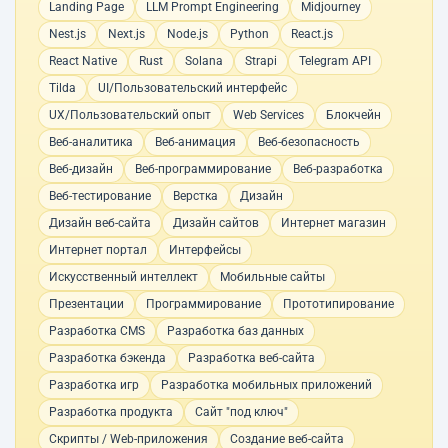
Landing Page
LLM Prompt Engineering
Midjourney
Nest.js
Next.js
Node.js
Python
React.js
React Native
Rust
Solana
Strapi
Telegram API
Tilda
UI/Пользовательский интерфейс
UX/Пользовательский опыт
Web Services
Блокчейн
Веб-аналитика
Веб-анимация
Веб-безопасность
Веб-дизайн
Веб-программирование
Веб-разработка
Веб-тестирование
Верстка
Дизайн
Дизайн веб-сайта
Дизайн сайтов
Интернет магазин
Интернет портал
Интерфейсы
Искусственный интеллект
Мобильные сайты
Презентации
Программирование
Прототипирование
Разработка CMS
Разработка баз данных
Разработка бэкенда
Разработка веб-сайта
Разработка игр
Разработка мобильных приложений
Разработка продукта
Сайт "под ключ"
Скрипты / Web-приложения
Создание веб-сайта