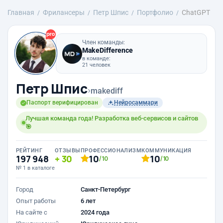
Главная
Фрилансеры
Петр Шпис
Портфолио
ChatGPT
Член команды:
MakeDifference
в команде:
21 человек
Петр Шпис
›
makediff
Паспорт верифицирован
Нейросаммари
Лучшая команда года! Разработка веб-сервисов и сайтов
🎯
РЕЙТИНГ
ОТЗЫВЫ
ПРОФЕССИОНАЛИЗМ
КОММУНИКАЦИЯ
197 948
30
10
10
/10
/10
№ 1 в каталоге
Город
Санкт-Петербург
Опыт работы
6 лет
На сайте с
2024 года