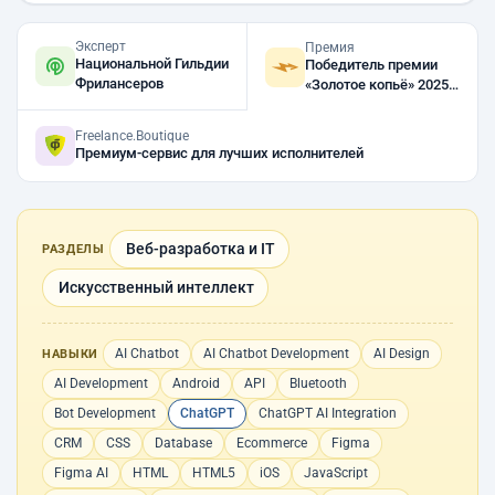
Эксперт
Премия
Национальной Гильдии
Победитель премии
Фрилансеров
«Золотое копьё» 2025,
2024
Freelance.Boutique
Премиум-сервис для лучших исполнителей
Веб-разработка и IT
РАЗДЕЛЫ
Искусственный интеллект
AI Chatbot
AI Chatbot Development
AI Design
НАВЫКИ
AI Development
Android
API
Bluetooth
Bot Development
ChatGPT
ChatGPT AI Integration
CRM
CSS
Database
Ecommerce
Figma
Figma AI
HTML
HTML5
iOS
JavaScript