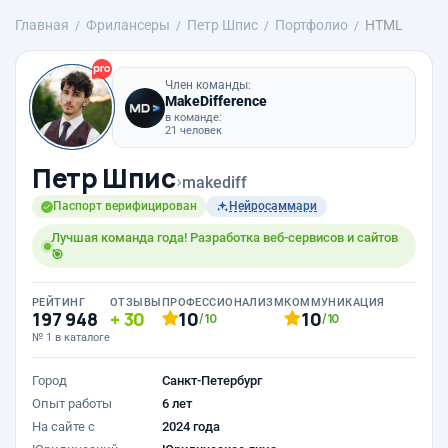
Главная
Фрилансеры
Петр Шпис
Портфолио
HTML
Член команды:
MakeDifference
в команде:
21 человек
Петр Шпис
›
makediff
Паспорт верифицирован
Нейросаммари
Лучшая команда года! Разработка веб-сервисов и сайтов
🎯
РЕЙТИНГ
ОТЗЫВЫ
ПРОФЕССИОНАЛИЗМ
КОММУНИКАЦИЯ
197 948
30
10
10
/10
/10
№ 1 в каталоге
Город
Санкт-Петербург
Опыт работы
6 лет
На сайте с
2024 года