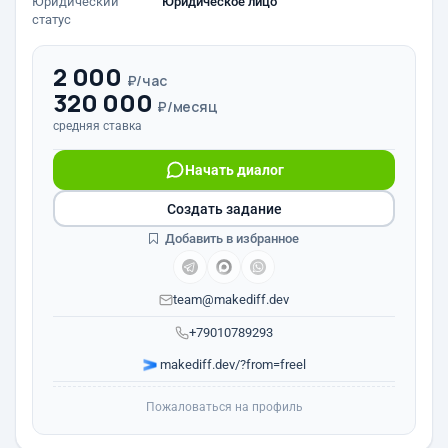
Юридический
Юридическое лицо
статус
2 000
₽/час
320 000
₽/месяц
средняя ставка
Начать диалог
Создать задание
Добавить в избранное
team@makediff.dev
+79010789293
makediff.dev/?from=freel
Пожаловаться на профиль