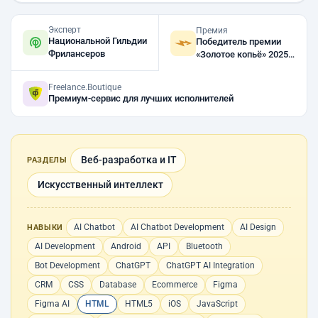
Эксперт
Премия
Национальной Гильдии
Победитель премии
Фрилансеров
«Золотое копьё» 2025,
2024
Freelance.Boutique
Премиум-сервис для лучших исполнителей
Веб-разработка и IT
РАЗДЕЛЫ
Искусственный интеллект
AI Chatbot
AI Chatbot Development
AI Design
НАВЫКИ
AI Development
Android
API
Bluetooth
Bot Development
ChatGPT
ChatGPT AI Integration
CRM
CSS
Database
Ecommerce
Figma
Figma AI
HTML
HTML5
iOS
JavaScript