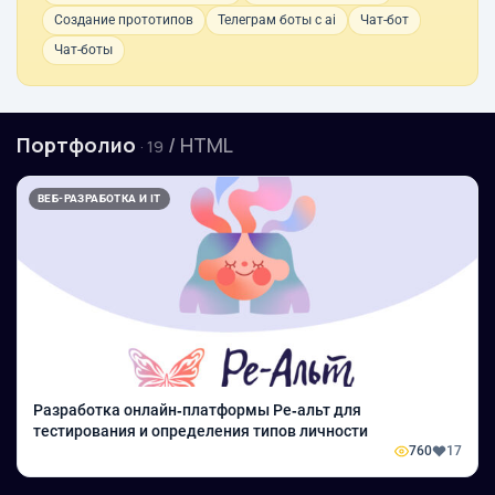
Создание прототипов
Телеграм боты с ai
Чат-бот
Чат-боты
Портфолио
/ HTML
· 19
ВЕБ-РАЗРАБОТКА И IT
Разработка онлайн‑платформы Рe‑альт для
тестирования и определения типов личности
760
17