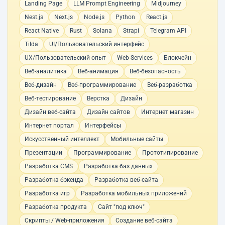
Landing Page
LLM Prompt Engineering
Midjourney
Nest.js
Next.js
Node.js
Python
React.js
React Native
Rust
Solana
Strapi
Telegram API
Tilda
UI/Пользовательский интерфейс
UX/Пользовательский опыт
Web Services
Блокчейн
Веб-аналитика
Веб-анимация
Веб-безопасность
Веб-дизайн
Веб-программирование
Веб-разработка
Веб-тестирование
Верстка
Дизайн
Дизайн веб-сайта
Дизайн сайтов
Интернет магазин
Интернет портал
Интерфейсы
Искусственный интеллект
Мобильные сайты
Презентации
Программирование
Прототипирование
Разработка CMS
Разработка баз данных
Разработка бэкенда
Разработка веб-сайта
Разработка игр
Разработка мобильных приложений
Разработка продукта
Сайт "под ключ"
Скрипты / Web-приложения
Создание веб-сайта