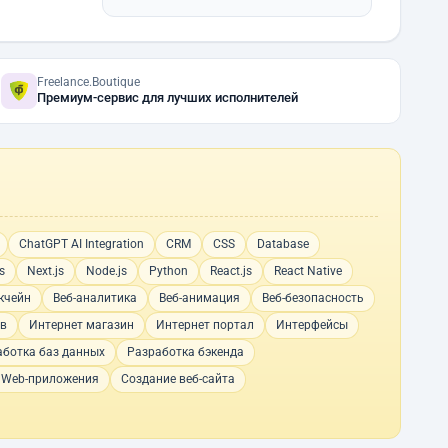
Freelance.Boutique
Премиум-сервис для лучших исполнителей
ChatGPT AI Integration
CRM
CSS
Database
s
Next.js
Node.js
Python
React.js
React Native
кчейн
Веб-аналитика
Веб-анимация
Веб-безопасность
ов
Интернет магазин
Интернет портал
Интерфейсы
аботка баз данных
Разработка бэкенда
 Web-приложения
Создание веб-сайта