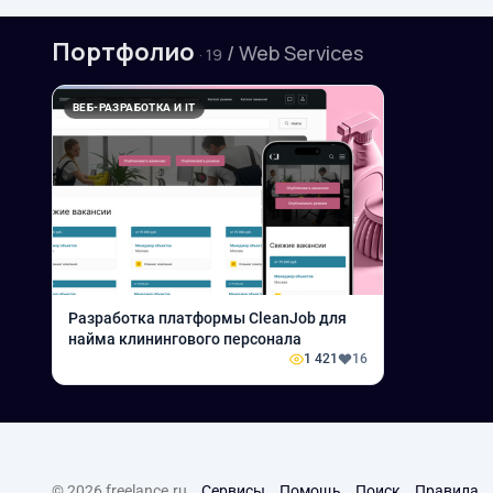
Портфолио
/ Web Services
· 19
ВЕБ-РАЗРАБОТКА И IT
Разработка платформы CleanJob для
найма клинингового персонала
1 421
16
© 2026 freelance.ru
Сервисы
Помощь
Поиск
Правила