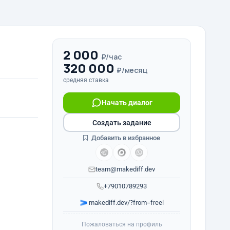
2 000
₽/час
320 000
₽/месяц
средняя ставка
Начать диалог
Создать задание
Добавить в избранное
team@makediff.dev
+79010789293
makediff.dev/?from=freel
Пожаловаться на профиль