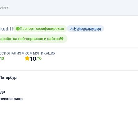
vices
kediff
Паспорт верифицирован
Нейросаммари
зработка веб-сервисов и сайтов🎯
ССИОНАЛИЗМ
КОММУНИКАЦИЯ
10
/10
/10
Петербург
ода
ческое лицо