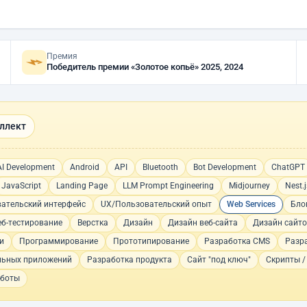
Премия
Победитель премии «Золотое копьё» 2025, 2024
ллект
AI Development
Android
API
Bluetooth
Bot Development
ChatGPT
JavaScript
Landing Page
LLM Prompt Engineering
Midjourney
Nest.j
вательский интерфейс
UX/Пользовательский опыт
Web Services
Бло
еб-тестирование
Верстка
Дизайн
Дизайн веб-сайта
Дизайн сайт
и
Программирование
Прототипирование
Разработка CMS
Разр
льных приложений
Разработка продукта
Сайт "под ключ"
Скрипты /
-боты