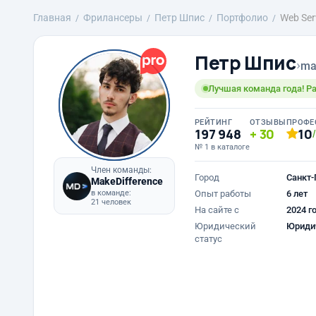
Главная
Фрилансеры
Петр Шпис
Портфолио
Web Ser
Петр Шпис
›
ma
Лучшая команда года! Ра
РЕЙТИНГ
ОТЗЫВЫ
ПРОФЕ
197 948
30
10
№ 1 в каталоге
Член команды:
Город
Санкт-
MakeDifference
в команде:
Опыт работы
6 лет
21 человек
На сайте с
2024 г
Юридический
Юриди
статус