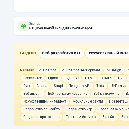
Эксперт
Национальной Гильдии Фрилансеров
Веб-разработка и IT
Искусственный инте
РАЗДЕЛЫ
AI Chatbot
AI Chatbot Development
AI Design
НАВЫКИ
Ecommerce
Figma
Figma AI
HTML
HTML5
iOS
Rust
Solana
Strapi
Telegram API
Tilda
UI/Пользо
Веб-дизайн
Веб-программирование
Веб-разработка
В
Искусственный интеллект
Мобильные сайты
Презентаци
Разработка веб-сайта
Разработка игр
Разработка моби
Создание прототипов
Телеграм боты с ai
Чат-бот
Чат