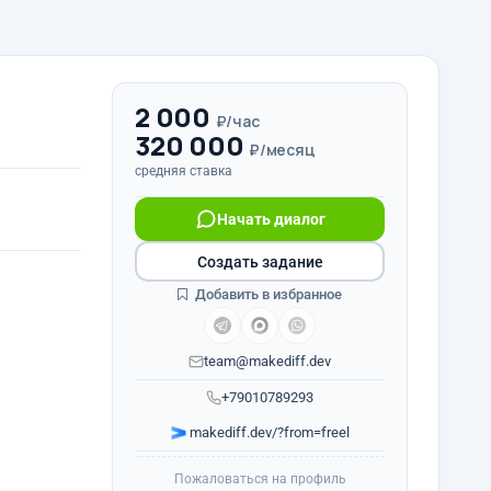
2 000
₽/час
320 000
₽/месяц
средняя ставка
Начать диалог
Создать задание
Добавить в избранное
team@makediff.dev
+79010789293
makediff.dev/?from=freel
Пожаловаться на профиль