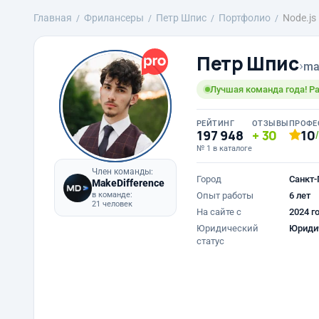
Главная
Фрилансеры
Петр Шпис
Портфолио
Node.js
Петр Шпис
›
ma
Лучшая команда года! Ра
РЕЙТИНГ
ОТЗЫВЫ
ПРОФЕ
197 948
30
10
№ 1 в каталоге
Член команды:
Город
Санкт-
MakeDifference
в команде:
Опыт работы
6 лет
21 человек
На сайте с
2024 г
Юридический
Юриди
статус