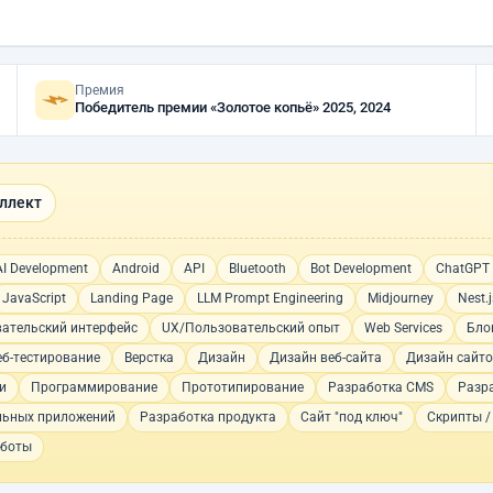
Премия
Победитель премии «Золотое копьё» 2025, 2024
ллект
AI Development
Android
API
Bluetooth
Bot Development
ChatGPT
JavaScript
Landing Page
LLM Prompt Engineering
Midjourney
Nest.j
вательский интерфейс
UX/Пользовательский опыт
Web Services
Бло
еб-тестирование
Верстка
Дизайн
Дизайн веб-сайта
Дизайн сайт
и
Программирование
Прототипирование
Разработка CMS
Разр
льных приложений
Разработка продукта
Сайт "под ключ"
Скрипты /
-боты