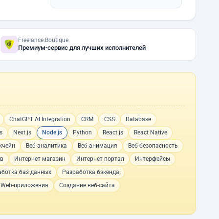
Freelance.Boutique
Премиум-сервис для лучших исполнителей
ChatGPT AI Integration
CRM
CSS
Database
s
Next.js
Node.js
Python
React.js
React Native
кчейн
Веб-аналитика
Веб-анимация
Веб-безопасность
ов
Интернет магазин
Интернет портал
Интерфейсы
аботка баз данных
Разработка бэкенда
 Web-приложения
Создание веб-сайта