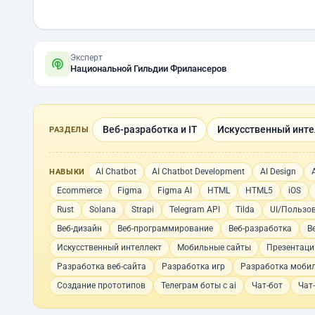
Эксперт
Национальной Гильдии Фрилансеров
Веб-разработка и IT
Искусственный инте
РАЗДЕЛЫ
AI Chatbot
AI Chatbot Development
AI Design
НАВЫКИ
Ecommerce
Figma
Figma AI
HTML
HTML5
iOS
Rust
Solana
Strapi
Telegram API
Tilda
UI/Пользо
Веб-дизайн
Веб-программирование
Веб-разработка
В
Искусственный интеллект
Мобильные сайты
Презентаци
Разработка веб-сайта
Разработка игр
Разработка моби
Создание прототипов
Телеграм боты с ai
Чат-бот
Чат