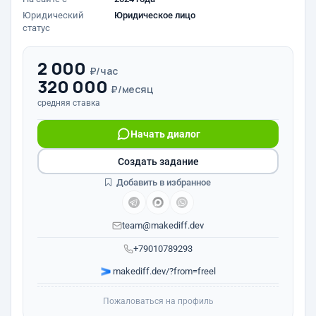
Юридический
Юридическое лицо
статус
2 000
₽/час
320 000
₽/месяц
средняя ставка
Начать диалог
Создать задание
Добавить в избранное
team@makediff.dev
+79010789293
makediff.dev/?from=freel
Пожаловаться на профиль