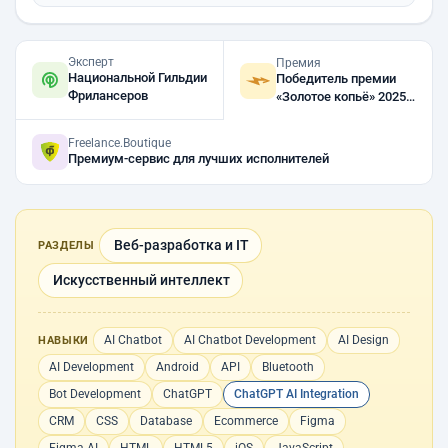
Эксперт
Премия
Национальной Гильдии
Победитель премии
Фрилансеров
«Золотое копьё» 2025,
2024
Freelance.Boutique
Премиум-сервис для лучших исполнителей
Веб-разработка и IT
РАЗДЕЛЫ
Искусственный интеллект
AI Chatbot
AI Chatbot Development
AI Design
НАВЫКИ
AI Development
Android
API
Bluetooth
Bot Development
ChatGPT
ChatGPT AI Integration
CRM
CSS
Database
Ecommerce
Figma