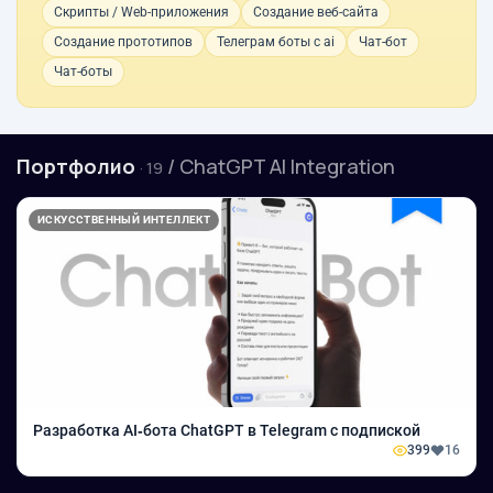
Скрипты / Web-приложения
Создание веб-сайта
Создание прототипов
Телеграм боты с ai
Чат-бот
Чат-боты
Портфолио
/ ChatGPT AI Integration
· 19
ИСКУССТВЕННЫЙ ИНТЕЛЛЕКТ
Разработка AI‑бота ChatGPT в Telegram с подпиской
399
16