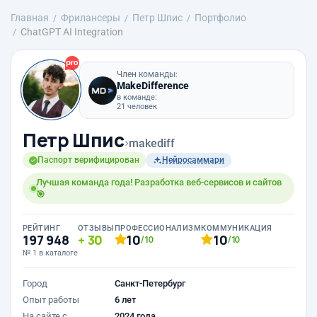
Главная
Фрилансеры
Петр Шпис
Портфолио
ChatGPT AI Integration
Член команды:
MakeDifference
в команде:
21 человек
Петр Шпис
›
makediff
Паспорт верифицирован
Нейросаммари
Лучшая команда года! Разработка веб-сервисов и сайтов
🎯
РЕЙТИНГ
ОТЗЫВЫ
ПРОФЕССИОНАЛИЗМ
КОММУНИКАЦИЯ
197 948
30
10
10
/10
/10
№ 1 в каталоге
Город
Санкт-Петербург
Опыт работы
6 лет
На сайте с
2024 года