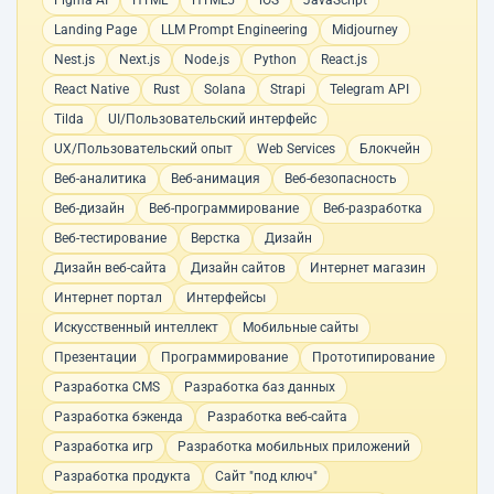
Figma AI
HTML
HTML5
iOS
JavaScript
Landing Page
LLM Prompt Engineering
Midjourney
Nest.js
Next.js
Node.js
Python
React.js
React Native
Rust
Solana
Strapi
Telegram API
Tilda
UI/Пользовательский интерфейс
UX/Пользовательский опыт
Web Services
Блокчейн
Веб-аналитика
Веб-анимация
Веб-безопасность
Веб-дизайн
Веб-программирование
Веб-разработка
Веб-тестирование
Верстка
Дизайн
Дизайн веб-сайта
Дизайн сайтов
Интернет магазин
Интернет портал
Интерфейсы
Искусственный интеллект
Мобильные сайты
Презентации
Программирование
Прототипирование
Разработка CMS
Разработка баз данных
Разработка бэкенда
Разработка веб-сайта
Разработка игр
Разработка мобильных приложений
Разработка продукта
Сайт "под ключ"