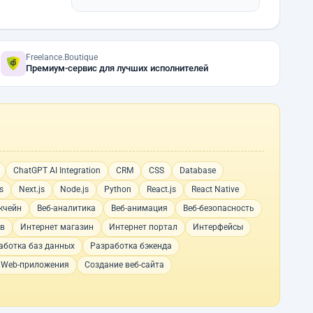
Freelance.Boutique
Премиум-сервис для лучших исполнителей
ChatGPT AI Integration
CRM
CSS
Database
s
Next.js
Node.js
Python
React.js
React Native
кчейн
Веб-аналитика
Веб-анимация
Веб-безопасность
ов
Интернет магазин
Интернет портал
Интерфейсы
аботка баз данных
Разработка бэкенда
 Web-приложения
Создание веб-сайта