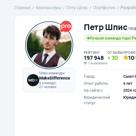
Главная
Фрилансеры
Петр Шпис
Портфолио
Разраб
Петр Шпис
›
ma
Лучшая команда года! Ра
РЕЙТИНГ
ОТЗЫВЫ
ПРОФЕ
197 948
30
10
№ 1 в каталоге
Член команды:
Город
Санкт-
MakeDifference
в команде:
Опыт работы
6 лет
21 человек
На сайте с
2024 г
Юридический
Юриди
статус