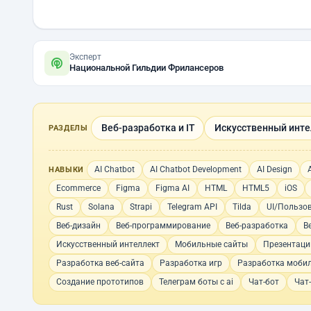
Эксперт
Национальной Гильдии Фрилансеров
Веб-разработка и IT
Искусственный инте
РАЗДЕЛЫ
AI Chatbot
AI Chatbot Development
AI Design
НАВЫКИ
Ecommerce
Figma
Figma AI
HTML
HTML5
iOS
Rust
Solana
Strapi
Telegram API
Tilda
UI/Пользо
Веб-дизайн
Веб-программирование
Веб-разработка
В
Искусственный интеллект
Мобильные сайты
Презентаци
Разработка веб-сайта
Разработка игр
Разработка моби
Создание прототипов
Телеграм боты с ai
Чат-бот
Чат