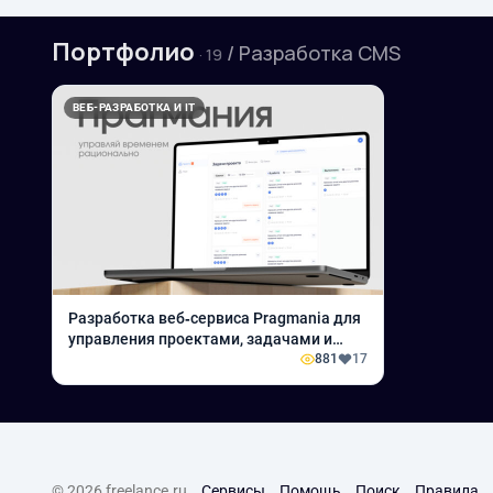
Портфолио
/ Разработка CMS
· 19
ВЕБ-РАЗРАБОТКА И IT
Разработка веб‑сервиса Pragmania для
управления проектами, задачами и
временем
881
17
© 2026 freelance.ru
Сервисы
Помощь
Поиск
Правила