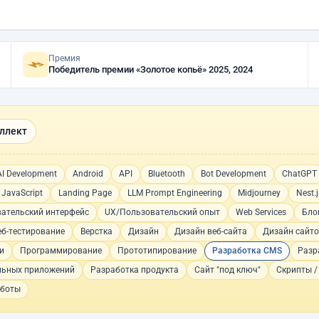
Премия
Победитель премии «Золотое копьё» 2025, 2024
ллект
AI Development
Android
API
Bluetooth
Bot Development
ChatGPT
JavaScript
Landing Page
LLM Prompt Engineering
Midjourney
Nest.j
вательский интерфейс
UX/Пользовательский опыт
Web Services
Бло
еб-тестирование
Верстка
Дизайн
Дизайн веб-сайта
Дизайн сайт
и
Программирование
Прототипирование
Разработка CMS
Разр
льных приложений
Разработка продукта
Сайт "под ключ"
Скрипты /
-боты