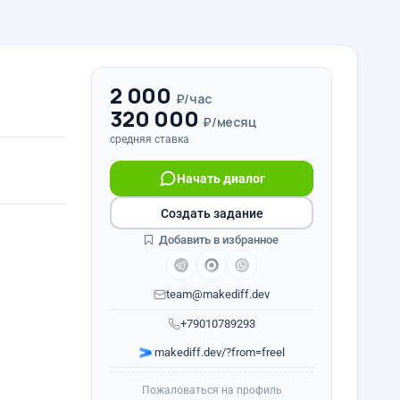
2 000
₽/час
320 000
₽/месяц
средняя ставка
Начать диалог
Создать задание
Добавить в избранное
team@makediff.dev
+79010789293
makediff.dev/?from=freel
Пожаловаться на профиль