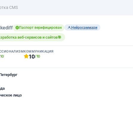
отка CMS
kediff
Паспорт верифицирован
Нейросаммари
зработка веб-сервисов и сайтов🎯
ССИОНАЛИЗМ
КОММУНИКАЦИЯ
10
/10
/10
Петербург
ода
ческое лицо