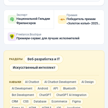
Эксперт
Премия
Национальной Гильдии
Победитель премии
Фрилансеров
«Золотое копьё» 2025,
2024
Freelance.Boutique
Премиум-сервис для лучших исполнителей
Веб-разработка и IT
РАЗДЕЛЫ
Искусственный интеллект
AI Chatbot
AI Chatbot Development
AI Design
НАВЫКИ
AI Development
Android
API
Bluetooth
Bot Development
ChatGPT
ChatGPT AI Integration
CRM
CSS
Database
Ecommerce
Figma