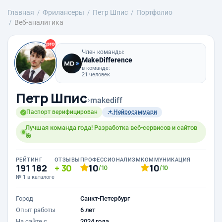
Главная
Фрилансеры
Петр Шпис
Портфолио
Веб-аналитика
Член команды:
MakeDifference
в команде:
21 человек
Петр Шпис
›
makediff
Паспорт верифицирован
Нейросаммари
Лучшая команда года! Разработка веб-сервисов и сайтов
🎯
РЕЙТИНГ
ОТЗЫВЫ
ПРОФЕССИОНАЛИЗМ
КОММУНИКАЦИЯ
191 182
30
10
10
/10
/10
№ 1 в каталоге
Город
Санкт-Петербург
Опыт работы
6 лет
На сайте с
2024 года