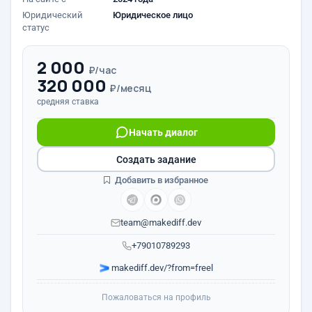
Юридический
Юридическое лицо
статус
2 000
₽/час
320 000
₽/месяц
средняя ставка
Начать диалог
Создать задание
Добавить в избранное
team@makediff.dev
+79010789293
makediff.dev/?from=freel
Пожаловаться на профиль