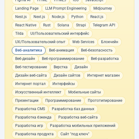
Figma AI
HTML
HTML5
iOS
JavaScript
Landing Page
LLM Prompt Engineering
Midjourney
Nest.js
Next.js
Node.js
Python
React.js
React Native
Rust
Solana
Strapi
Telegram API
Tilda
UI/Пользовательский интерфейс
UX/Пользовательский опыт
Web Services
Блокчейн
Веб-аналитика
Веб-анимация
Веб-безопасность
Веб-дизайн
Веб-программирование
Веб-разработка
Веб-тестирование
Верстка
Дизайн
Дизайн веб-сайта
Дизайн сайтов
Интернет магазин
Интернет портал
Интерфейсы
Искусственный интеллект
Мобильные сайты
Презентации
Программирование
Прототипирование
Разработка CMS
Разработка баз данных
Разработка бэкенда
Разработка веб-сайта
Разработка игр
Разработка мобильных приложений
Разработка продукта
Сайт "под ключ"