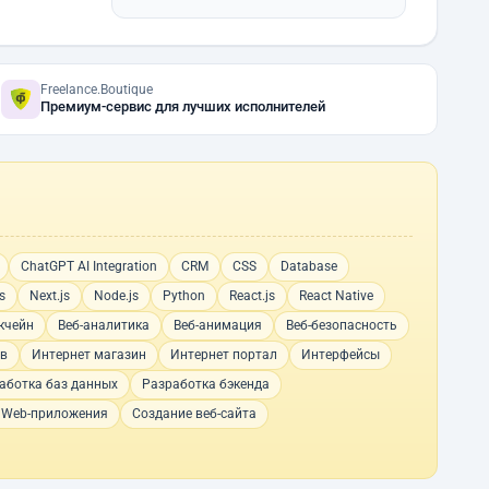
Freelance.Boutique
Премиум-сервис для лучших исполнителей
ChatGPT AI Integration
CRM
CSS
Database
s
Next.js
Node.js
Python
React.js
React Native
кчейн
Веб-аналитика
Веб-анимация
Веб-безопасность
ов
Интернет магазин
Интернет портал
Интерфейсы
аботка баз данных
Разработка бэкенда
 Web-приложения
Создание веб-сайта