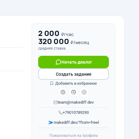
2 000
₽/час
320 000
₽/месяц
средняя ставка
Начать диалог
Создать задание
Добавить в избранное
team@makediff.dev
+79010789293
makediff.dev/?from=freel
Пожаловаться на профиль