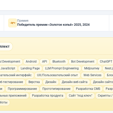
Премия
Победитель премии «Золотое копьё» 2025, 2024
ллект
AI Development
Android
API
Bluetooth
Bot Development
ChatGPT
JavaScript
Landing Page
LLM Prompt Engineering
Midjourney
Nest.j
вательский интерфейс
UX/Пользовательский опыт
Web Services
Бло
еб-тестирование
Верстка
Дизайн
Дизайн веб-сайта
Дизайн сайт
ии
Программирование
Прототипирование
Разработка CMS
Разр
льных приложений
Разработка продукта
Сайт "под ключ"
Скрипты /
-боты