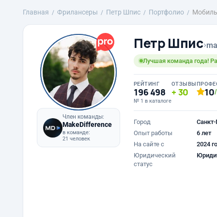
Главная
Фрилансеры
Петр Шпис
Портфолио
Мобиль
Петр Шпис
›
ma
Лучшая команда года! Ра
РЕЙТИНГ
ОТЗЫВЫ
ПРОФЕ
196 498
30
10
№ 1 в каталоге
Член команды:
Город
Санкт-
MakeDifference
в команде:
Опыт работы
6 лет
21 человек
На сайте с
2024 г
Юридический
Юриди
статус