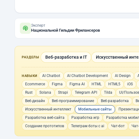
Эксперт
Национальной Гильдии Фрилансеров
Веб-разработка и IT
Искусственный инте
РАЗДЕЛЫ
AI Chatbot
AI Chatbot Development
AI Design
НАВЫКИ
Ecommerce
Figma
Figma AI
HTML
HTML5
iOS
Rust
Solana
Strapi
Telegram API
Tilda
UI/Пользо
Веб-дизайн
Веб-программирование
Веб-разработка
В
Искусственный интеллект
Мобильные сайты
Презентац
Разработка веб-сайта
Разработка игр
Разработка моби
Создание прототипов
Телеграм боты с ai
Чат-бот
Чат