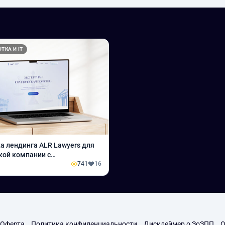
ТКА И IT
а лендинга ALR Lawyers для
ой компании с
мизацией
741
16
Оферта
Политика конфиденциальности
Дисклеймер о ЗоЗПП
О