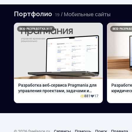
Портфолио
/ Мобильные сайты
· 19
ВЕБ-РАЗРАБОТКА И IT
ВЕБ-РАЗРАБО
Разработка веб‑сервиса Pragmania для
Разработк
управления проектами, задачами и
юридическ
временем
881
17
SEO‑опти
© 2026 freelance.ru
Сервисы
Помощь
Поиск
Правила