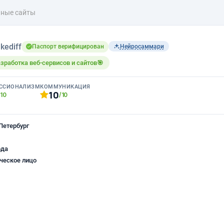
ные сайты
kediff
Паспорт верифицирован
Нейросаммари
зработка веб-сервисов и сайтов🎯
ССИОНАЛИЗМ
КОММУНИКАЦИЯ
10
/10
/10
Петербург
ода
ческое лицо