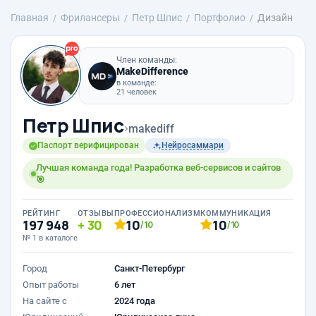
Главная
Фрилансеры
Петр Шпис
Портфолио
Дизайн
Член команды:
MakeDifference
в команде:
21 человек
Петр Шпис
›
makediff
Паспорт верифицирован
Нейросаммари
Лучшая команда года! Разработка веб-сервисов и сайтов
🎯
РЕЙТИНГ
ОТЗЫВЫ
ПРОФЕССИОНАЛИЗМ
КОММУНИКАЦИЯ
197 948
30
10
10
/10
/10
№ 1 в каталоге
Город
Санкт-Петербург
Опыт работы
6 лет
На сайте с
2024 года