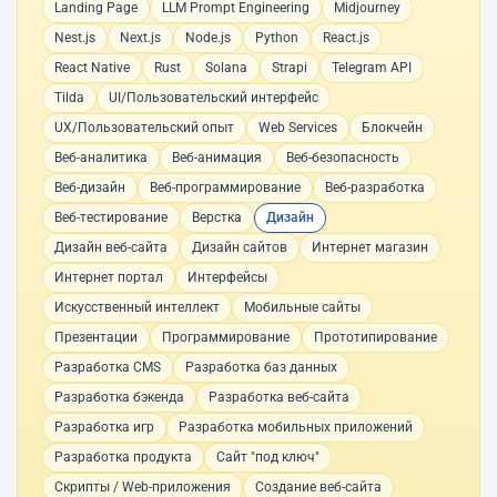
Landing Page
LLM Prompt Engineering
Midjourney
Nest.js
Next.js
Node.js
Python
React.js
React Native
Rust
Solana
Strapi
Telegram API
Tilda
UI/Пользовательский интерфейс
UX/Пользовательский опыт
Web Services
Блокчейн
Веб-аналитика
Веб-анимация
Веб-безопасность
Веб-дизайн
Веб-программирование
Веб-разработка
Веб-тестирование
Верстка
Дизайн
Дизайн веб-сайта
Дизайн сайтов
Интернет магазин
Интернет портал
Интерфейсы
Искусственный интеллект
Мобильные сайты
Презентации
Программирование
Прототипирование
Разработка CMS
Разработка баз данных
Разработка бэкенда
Разработка веб-сайта
Разработка игр
Разработка мобильных приложений
Разработка продукта
Сайт "под ключ"
Скрипты / Web-приложения
Создание веб-сайта