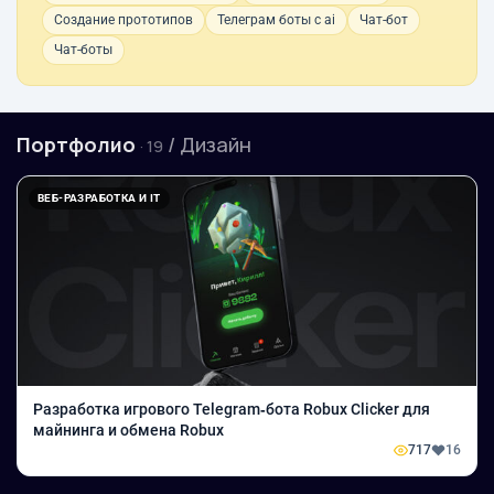
Создание прототипов
Телеграм боты с ai
Чат-бот
Чат-боты
Портфолио
/ Дизайн
· 19
ВЕБ-РАЗРАБОТКА И IT
Разработка игрового Telegram‑бота Robux Clicker для
майнинга и обмена Robux
717
16