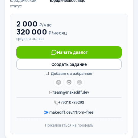
Юридический
Юридическое лицо
статус
2 000
₽/час
320 000
₽/месяц
средняя ставка
Начать диалог
Создать задание
Добавить в избранное
team@makediff.dev
+79010789293
makediff.dev/?from=freel
Пожаловаться на профиль