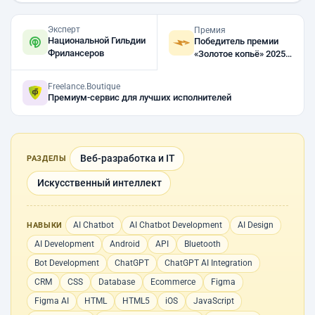
Эксперт
Премия
Национальной Гильдии
Победитель премии
Фрилансеров
«Золотое копьё» 2025,
2024
Freelance.Boutique
Премиум-сервис для лучших исполнителей
Веб-разработка и IT
РАЗДЕЛЫ
Искусственный интеллект
AI Chatbot
AI Chatbot Development
AI Design
НАВЫКИ
AI Development
Android
API
Bluetooth
Bot Development
ChatGPT
ChatGPT AI Integration
CRM
CSS
Database
Ecommerce
Figma
Figma AI
HTML
HTML5
iOS
JavaScript