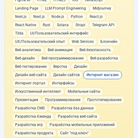
Figma AI
HTML
HTML5
iOS
JavaScript
Landing Page
LLM Prompt Engineering
Midjourney
Nest.js
Next.js
Node.js
Python
React.js
React Native
Rust
Solana
Strapi
Telegram API
Tilda
UI/Пользовательский интерфейс
UX/Пользовательский опыт
Web Services
Блокчейн
Веб-аналитика
Веб-анимация
Веб-безопасность
Веб-дизайн
Веб-программирование
Веб-разработка
Веб-тестирование
Верстка
Дизайн
Дизайн веб-сайта
Дизайн сайтов
Интернет магазин
Интернет портал
Интерфейсы
Искусственный интеллект
Мобильные сайты
Презентации
Программирование
Прототипирование
Разработка CMS
Разработка баз данных
Разработка бэкенда
Разработка веб-сайта
Разработка игр
Разработка мобильных приложений
Разработка продукта
Сайт "под ключ"