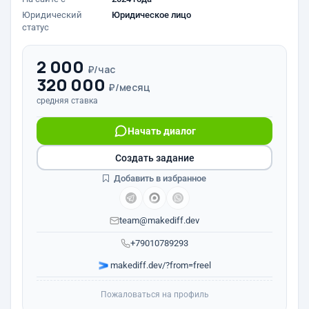
Юридический
Юридическое лицо
статус
2 000
₽/час
320 000
₽/месяц
средняя ставка
Начать диалог
Создать задание
Добавить в избранное
team@makediff.dev
+79010789293
makediff.dev/?from=freel
Пожаловаться на профиль