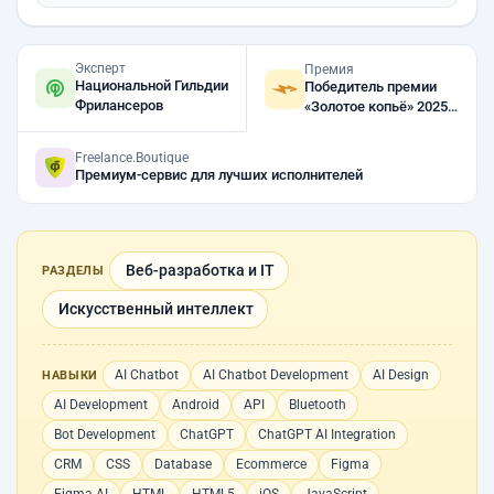
Эксперт
Премия
Национальной Гильдии
Победитель премии
Фрилансеров
«Золотое копьё» 2025,
2024
Freelance.Boutique
Премиум-сервис для лучших исполнителей
Веб-разработка и IT
РАЗДЕЛЫ
Искусственный интеллект
AI Chatbot
AI Chatbot Development
AI Design
НАВЫКИ
AI Development
Android
API
Bluetooth
Bot Development
ChatGPT
ChatGPT AI Integration
CRM
CSS
Database
Ecommerce
Figma