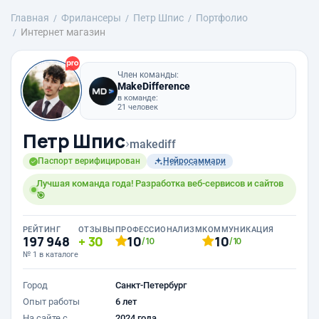
Главная
Фрилансеры
Петр Шпис
Портфолио
Интернет магазин
Член команды:
MakeDifference
в команде:
21 человек
Петр Шпис
›
makediff
Паспорт верифицирован
Нейросаммари
Лучшая команда года! Разработка веб-сервисов и сайтов
🎯
РЕЙТИНГ
ОТЗЫВЫ
ПРОФЕССИОНАЛИЗМ
КОММУНИКАЦИЯ
197 948
30
10
10
/10
/10
№ 1 в каталоге
Город
Санкт-Петербург
Опыт работы
6 лет
На сайте с
2024 года