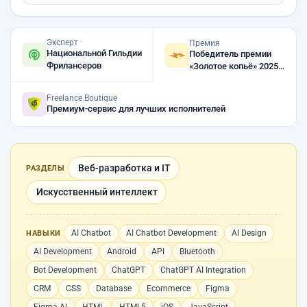
Эксперт
Премия
Национальной Гильдии
Победитель премии
Фрилансеров
«Золотое копьё» 2025,
2024
Freelance.Boutique
Премиум-сервис для лучших исполнителей
Веб-разработка и IT
РАЗДЕЛЫ
Искусственный интеллект
AI Chatbot
AI Chatbot Development
AI Design
НАВЫКИ
AI Development
Android
API
Bluetooth
Bot Development
ChatGPT
ChatGPT AI Integration
CRM
CSS
Database
Ecommerce
Figma