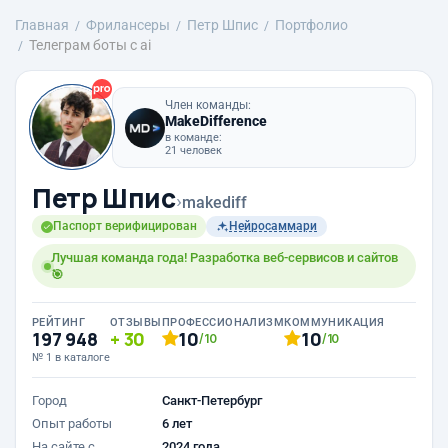
Главная
Фрилансеры
Петр Шпис
Портфолио
Телеграм боты с ai
Член команды:
MakeDifference
в команде:
21 человек
Петр Шпис
›
makediff
Паспорт верифицирован
Нейросаммари
Лучшая команда года! Разработка веб-сервисов и сайтов
🎯
РЕЙТИНГ
ОТЗЫВЫ
ПРОФЕССИОНАЛИЗМ
КОММУНИКАЦИЯ
197 948
30
10
10
/10
/10
№ 1 в каталоге
Город
Санкт-Петербург
Опыт работы
6 лет
На сайте с
2024 года