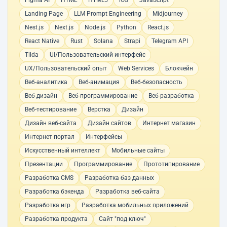
Figma AI
HTML
HTML5
iOS
JavaScript
Landing Page
LLM Prompt Engineering
Midjourney
Nest.js
Next.js
Node.js
Python
React.js
React Native
Rust
Solana
Strapi
Telegram API
Tilda
UI/Пользовательский интерфейс
UX/Пользовательский опыт
Web Services
Блокчейн
Веб-аналитика
Веб-анимация
Веб-безопасность
Веб-дизайн
Веб-программирование
Веб-разработка
Веб-тестирование
Верстка
Дизайн
Дизайн веб-сайта
Дизайн сайтов
Интернет магазин
Интернет портал
Интерфейсы
Искусственный интеллект
Мобильные сайты
Презентации
Программирование
Прототипирование
Разработка CMS
Разработка баз данных
Разработка бэкенда
Разработка веб-сайта
Разработка игр
Разработка мобильных приложений
Разработка продукта
Сайт "под ключ"