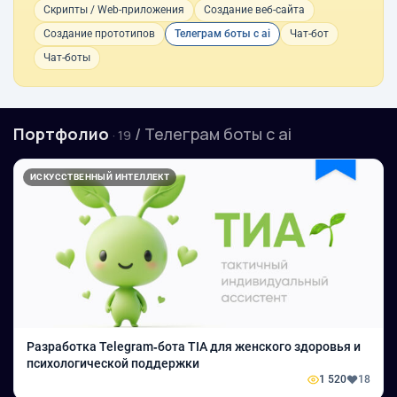
Скрипты / Web-приложения
Создание веб-сайта
Создание прототипов
Телеграм боты с ai
Чат-бот
Чат-боты
Портфолио
/ Телеграм боты с ai
· 19
ИСКУССТВЕННЫЙ ИНТЕЛЛЕКТ
Разработка Telegram‑бота TIA для женского здоровья и
психологической поддержки
1 520
18