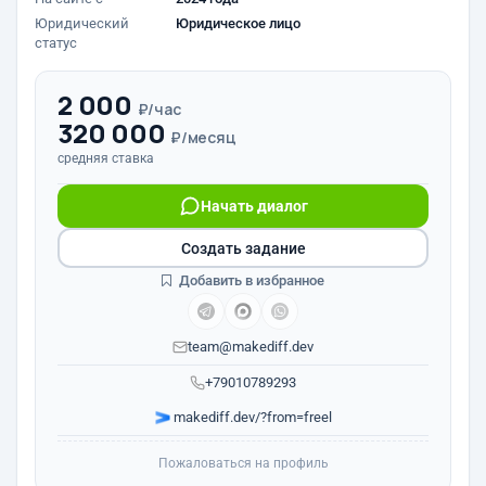
Юридический
Юридическое лицо
статус
2 000
₽/час
320 000
₽/месяц
средняя ставка
Начать диалог
Создать задание
Добавить в избранное
team@makediff.dev
+79010789293
makediff.dev/?from=freel
Пожаловаться на профиль