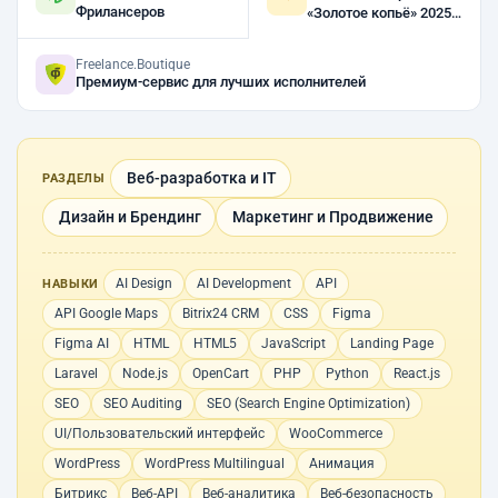
Фрилансеров
«Золотое копьё» 2025,
2023, 2022
Freelance.Boutique
Премиум-сервис для лучших исполнителей
Веб-разработка и IT
РАЗДЕЛЫ
Дизайн и Брендинг
Маркетинг и Продвижение
AI Design
AI Development
API
НАВЫКИ
API Google Maps
Bitrix24 CRM
CSS
Figma
Figma AI
HTML
HTML5
JavaScript
Landing Page
Laravel
Node.js
OpenCart
PHP
Python
React.js
SEO
SEO Auditing
SEO (Search Engine Optimization)
UI/Пользовательский интерфейс
WooCommerce
WordPress
WordPress Multilingual
Анимация
Битрикс
Веб-API
Веб-аналитика
Веб-безопасность