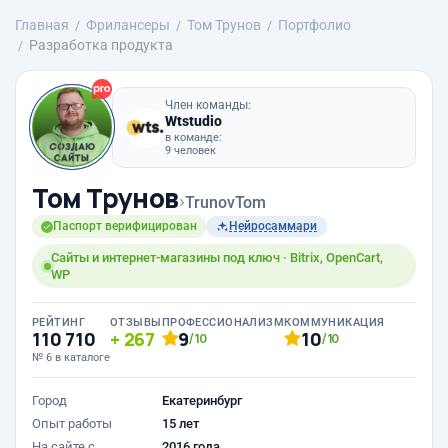
Главная
Фрилансеры
Том Трунов
Портфолио
Разработка продукта
Член команды:
Wtstudio
в команде:
9 человек
Том Трунов
›
TrunovTom
Паспорт верифицирован
Нейросаммари
Сайты и интернет-магазины под ключ · Bitrix, OpenCart,
WP
РЕЙТИНГ
ОТЗЫВЫ
ПРОФЕССИОНАЛИЗМ
КОММУНИКАЦИЯ
110 710
267
9
10
/10
/10
№ 6 в каталоге
Город
Екатеринбург
Опыт работы
15 лет
На сайте с
2016 года