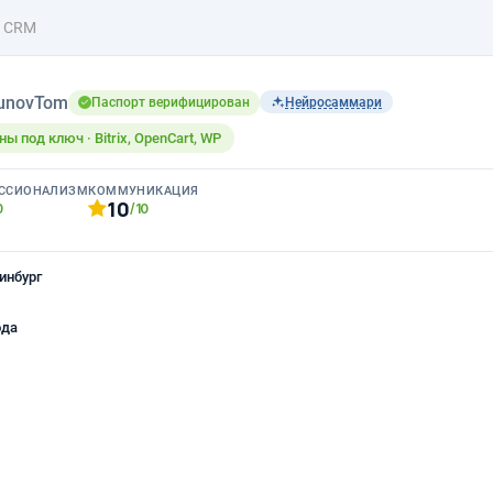
4 CRM
unovTom
Паспорт верифицирован
Нейросаммари
ы под ключ · Bitrix, OpenCart, WP
ССИОНАЛИЗМ
КОММУНИКАЦИЯ
10
0
/10
инбург
ода