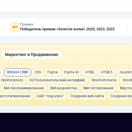
Премия
Победитель премии «Золотое копьё» 2025, 2023, 2022
Маркетинг и Продвижение
s
Bitrix24 CRM
CSS
Figma
Figma AI
HTML
HTML5
JavaScr
 Optimization)
UI/Пользовательский интерфейс
WooCommerce
Word
Веб-программирование
Веб-разработка
Веб-тестирование
Верстк
рототипирование
Сайт "под ключ"
Создание веб-сайта
Создание пр