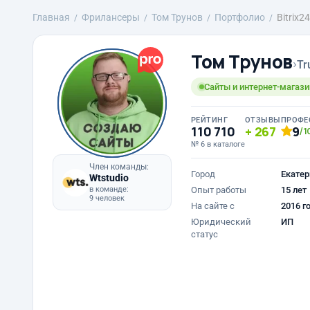
Главная
Фрилансеры
Том Трунов
Портфолио
Bitrix2
Том Трунов
›
Tr
Сайты и интернет-магазин
РЕЙТИНГ
ОТЗЫВЫ
ПРОФЕ
110 710
267
9
/1
№ 6 в каталоге
Член команды:
Город
Екатер
Wtstudio
в команде:
Опыт работы
15 лет
9 человек
На сайте с
2016 г
Юридический
ИП
статус