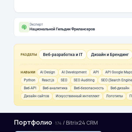
Эксперт
Национальной Гильдии Фрилансеров
Веб-разработка и IT
Дизайн и Брендинг
РАЗДЕЛЫ
AI Design
AI Development
API
API Google Map
НАВЫКИ
Python
React.js
SEO
SEO Auditing
SEO (Search Engine
Веб-API
Веб-аналитика
Веб-безопасность
Веб-дизайн
Дизайн сайтов
Искусственный интеллект
Логотипы
П
Портфолио
/ Bitrix24 CRM
· 174