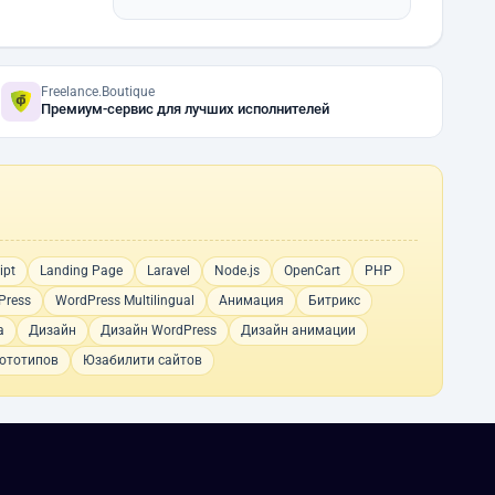
Freelance.Boutique
Премиум-сервис для лучших исполнителей
ipt
Landing Page
Laravel
Node.js
OpenCart
PHP
Press
WordPress Multilingual
Анимация
Битрикс
а
Дизайн
Дизайн WordPress
Дизайн анимации
ототипов
Юзабилити сайтов