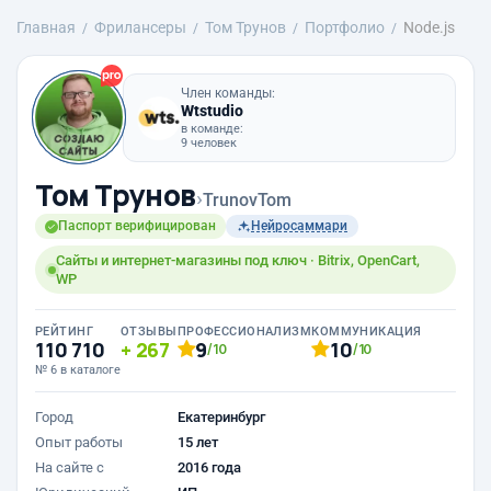
Главная
Фрилансеры
Том Трунов
Портфолио
Node.js
Член команды:
Wtstudio
в команде:
9 человек
Том Трунов
›
TrunovTom
Паспорт верифицирован
Нейросаммари
Сайты и интернет-магазины под ключ · Bitrix, OpenCart,
WP
РЕЙТИНГ
ОТЗЫВЫ
ПРОФЕССИОНАЛИЗМ
КОММУНИКАЦИЯ
110 710
267
9
10
/10
/10
№ 6 в каталоге
Город
Екатеринбург
Опыт работы
15 лет
На сайте с
2016 года