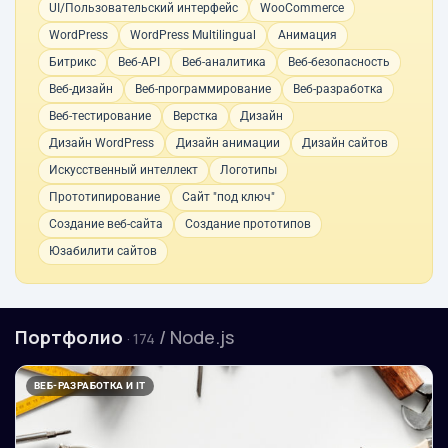
UI/Пользовательский интерфейс
WooCommerce
WordPress
WordPress Multilingual
Анимация
Битрикс
Веб-API
Веб-аналитика
Веб-безопасность
Веб-дизайн
Веб-программирование
Веб-разработка
Веб-тестирование
Верстка
Дизайн
Дизайн WordPress
Дизайн анимации
Дизайн сайтов
Искусственный интеллект
Логотипы
Прототипирование
Сайт "под ключ"
Создание веб-сайта
Создание прототипов
Юзабилити сайтов
Портфолио
/ Node.js
· 174
ВЕБ-РАЗРАБОТКА И IT