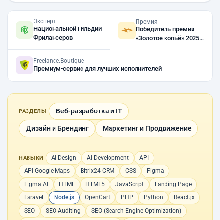
Эксперт
Премия
Национальной Гильдии
Победитель премии
Фрилансеров
«Золотое копьё» 2025,
2023, 2022
Freelance.Boutique
Премиум-сервис для лучших исполнителей
Веб-разработка и IT
РАЗДЕЛЫ
Дизайн и Брендинг
Маркетинг и Продвижение
AI Design
AI Development
API
НАВЫКИ
API Google Maps
Bitrix24 CRM
CSS
Figma
Figma AI
HTML
HTML5
JavaScript
Landing Page
Laravel
Node.js
OpenCart
PHP
Python
React.js
SEO
SEO Auditing
SEO (Search Engine Optimization)