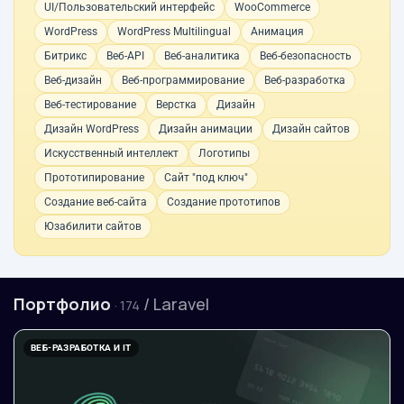
UI/Пользовательский интерфейс
WooCommerce
WordPress
WordPress Multilingual
Анимация
Битрикс
Веб-API
Веб-аналитика
Веб-безопасность
Веб-дизайн
Веб-программирование
Веб-разработка
Веб-тестирование
Верстка
Дизайн
Дизайн WordPress
Дизайн анимации
Дизайн сайтов
Искусственный интеллект
Логотипы
Прототипирование
Сайт "под ключ"
Создание веб-сайта
Создание прототипов
Юзабилити сайтов
Портфолио
/ Laravel
· 174
ВЕБ-РАЗРАБОТКА И IT