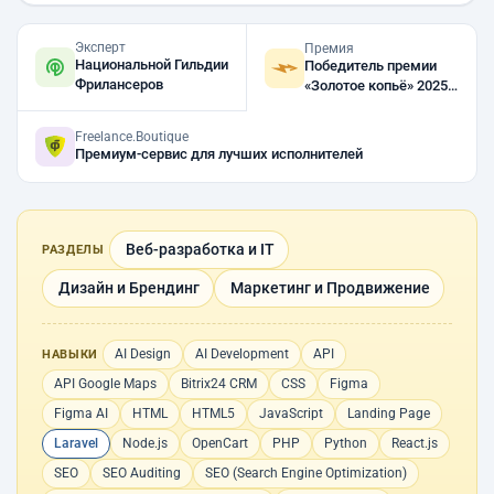
Эксперт
Премия
Национальной Гильдии
Победитель премии
Фрилансеров
«Золотое копьё» 2025,
2023, 2022
Freelance.Boutique
Премиум-сервис для лучших исполнителей
Веб-разработка и IT
РАЗДЕЛЫ
Дизайн и Брендинг
Маркетинг и Продвижение
AI Design
AI Development
API
НАВЫКИ
API Google Maps
Bitrix24 CRM
CSS
Figma
Figma AI
HTML
HTML5
JavaScript
Landing Page
Laravel
Node.js
OpenCart
PHP
Python
React.js
SEO
SEO Auditing
SEO (Search Engine Optimization)