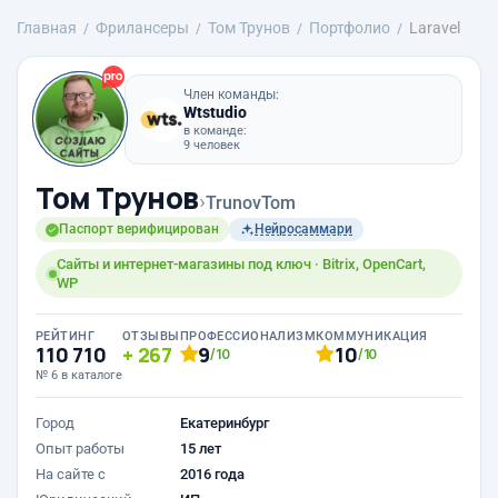
Главная
Фрилансеры
Том Трунов
Портфолио
Laravel
Член команды:
Wtstudio
в команде:
9 человек
Том Трунов
›
TrunovTom
Паспорт верифицирован
Нейросаммари
Сайты и интернет-магазины под ключ · Bitrix, OpenCart,
WP
РЕЙТИНГ
ОТЗЫВЫ
ПРОФЕССИОНАЛИЗМ
КОММУНИКАЦИЯ
110 710
267
9
10
/10
/10
№ 6 в каталоге
Город
Екатеринбург
Опыт работы
15 лет
На сайте с
2016 года