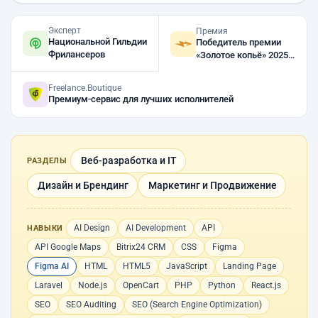
Эксперт
Премия
Национальной Гильдии
Победитель премии
Фрилансеров
«Золотое копьё» 2025,
2023, 2022
Freelance.Boutique
Премиум-сервис для лучших исполнителей
Веб-разработка и IT
РАЗДЕЛЫ
Дизайн и Брендинг
Маркетинг и Продвижение
AI Design
AI Development
API
НАВЫКИ
API Google Maps
Bitrix24 CRM
CSS
Figma
Figma AI
HTML
HTML5
JavaScript
Landing Page
Laravel
Node.js
OpenCart
PHP
Python
React.js
SEO
SEO Auditing
SEO (Search Engine Optimization)