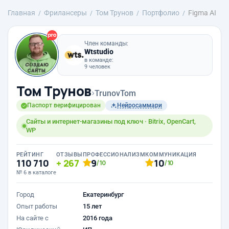
Главная
Фрилансеры
Том Трунов
Портфолио
Figma AI
Член команды:
Wtstudio
в команде:
9 человек
Том Трунов
›
TrunovTom
Паспорт верифицирован
Нейросаммари
Сайты и интернет-магазины под ключ · Bitrix, OpenCart,
WP
РЕЙТИНГ
ОТЗЫВЫ
ПРОФЕССИОНАЛИЗМ
КОММУНИКАЦИЯ
110 710
267
9
10
/10
/10
№ 6 в каталоге
Город
Екатеринбург
Опыт работы
15 лет
На сайте с
2016 года