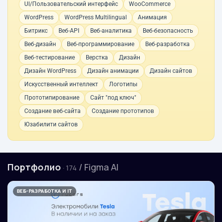
UI/Пользовательский интерфейс
WooCommerce
WordPress
WordPress Multilingual
Анимация
Битрикс
Веб-API
Веб-аналитика
Веб-безопасность
Веб-дизайн
Веб-программирование
Веб-разработка
Веб-тестирование
Верстка
Дизайн
Дизайн WordPress
Дизайн анимации
Дизайн сайтов
Искусственный интеллект
Логотипы
Прототипирование
Сайт "под ключ"
Создание веб-сайта
Создание прототипов
Юзабилити сайтов
Портфолио
/ Figma AI
· 174
ВЕБ-РАЗРАБОТКА И IT