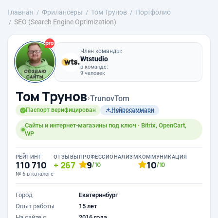
Главная
Фрилансеры
Том Трунов
Портфолио
SEO (Search Engine Optimization)
Член команды:
Wtstudio
в команде:
9 человек
Том Трунов
›
TrunovTom
Паспорт верифицирован
Нейросаммари
Сайты и интернет-магазины под ключ · Bitrix, OpenCart,
WP
РЕЙТИНГ
ОТЗЫВЫ
ПРОФЕССИОНАЛИЗМ
КОММУНИКАЦИЯ
110 710
267
9
10
/10
/10
№ 6 в каталоге
Город
Екатеринбург
Опыт работы
15 лет
На сайте с
2016 года