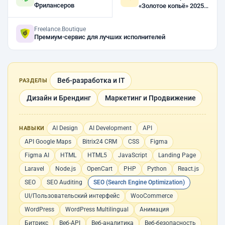
Фрилансеров
«Золотое копьё» 2025,
2023, 2022
Freelance.Boutique
Премиум-сервис для лучших исполнителей
Веб-разработка и IT
РАЗДЕЛЫ
Дизайн и Брендинг
Маркетинг и Продвижение
AI Design
AI Development
API
НАВЫКИ
API Google Maps
Bitrix24 CRM
CSS
Figma
Figma AI
HTML
HTML5
JavaScript
Landing Page
Laravel
Node.js
OpenCart
PHP
Python
React.js
SEO
SEO Auditing
SEO (Search Engine Optimization)
UI/Пользовательский интерфейс
WooCommerce
WordPress
WordPress Multilingual
Анимация
Битрикс
Веб-API
Веб-аналитика
Веб-безопасность