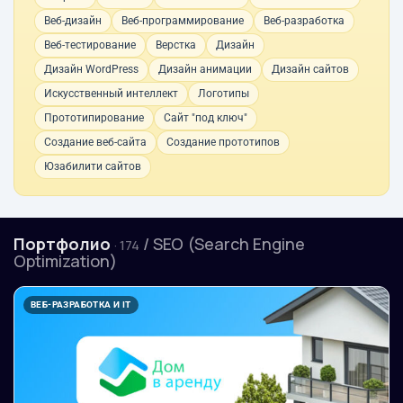
Веб-дизайн
Веб-программирование
Веб-разработка
Веб-тестирование
Верстка
Дизайн
Дизайн WordPress
Дизайн анимации
Дизайн сайтов
Искусственный интеллект
Логотипы
Прототипирование
Сайт "под ключ"
Создание веб-сайта
Создание прототипов
Юзабилити сайтов
Портфолио
/ SEO (Search Engine
· 174
Optimization)
ВЕБ-РАЗРАБОТКА И IT