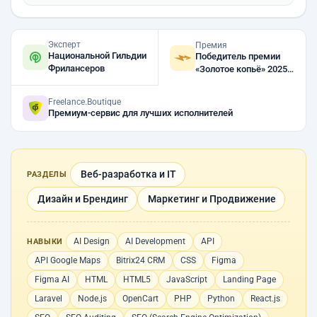
Эксперт
Премия
Национальной Гильдии
Победитель премии
Фрилансеров
«Золотое копьё» 2025,
2023, 2022
Freelance.Boutique
Премиум-сервис для лучших исполнителей
Веб-разработка и IT
РАЗДЕЛЫ
Дизайн и Брендинг
Маркетинг и Продвижение
AI Design
AI Development
API
НАВЫКИ
API Google Maps
Bitrix24 CRM
CSS
Figma
Figma AI
HTML
HTML5
JavaScript
Landing Page
Laravel
Node.js
OpenCart
PHP
Python
React.js