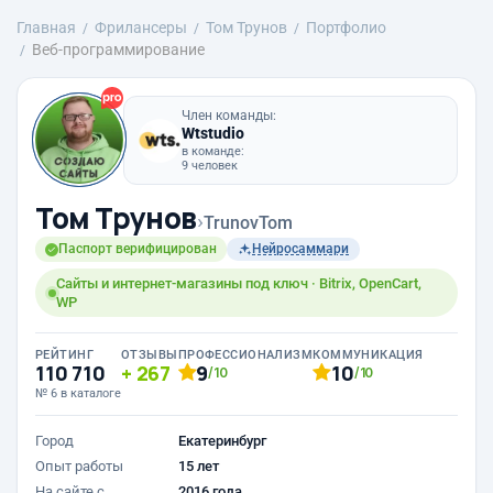
Главная
Фрилансеры
Том Трунов
Портфолио
Веб-программирование
Член команды:
Wtstudio
в команде:
9 человек
Том Трунов
›
TrunovTom
Паспорт верифицирован
Нейросаммари
Сайты и интернет-магазины под ключ · Bitrix, OpenCart,
WP
РЕЙТИНГ
ОТЗЫВЫ
ПРОФЕССИОНАЛИЗМ
КОММУНИКАЦИЯ
110 710
267
9
10
/10
/10
№ 6 в каталоге
Город
Екатеринбург
Опыт работы
15 лет
На сайте с
2016 года