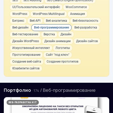
SEO
SEO Auditing
SEO (Search Engine Optimization)
UI/Пользовательский интерфейс
WooCommerce
WordPress
WordPress Multilingual
Анимация
Битрикс
Веб-API
Веб-аналитика
Веб-безопасность
Веб-дизайн
Веб-программирование
Веб-разработка
Веб-тестирование
Верстка
Дизайн
Дизайн WordPress
Дизайн анимации
Дизайн сайтов
Искусственный интеллект
Логотипы
Прототипирование
Сайт "под ключ"
Создание веб-сайта
Создание прототипов
Юзабилити сайтов
Портфолио
/ Веб-программирование
· 174
ВЕБ-РАЗРАБОТКА И IT