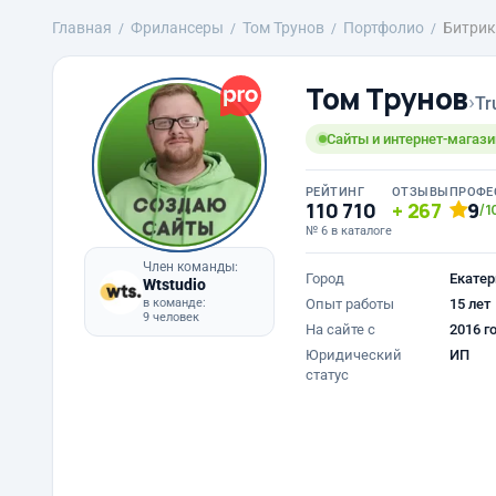
Главная
Фрилансеры
Том Трунов
Портфолио
Битрик
Том Трунов
›
Tr
Сайты и интернет-магазин
РЕЙТИНГ
ОТЗЫВЫ
ПРОФЕ
110 710
267
9
/1
№ 6 в каталоге
Член команды:
Город
Екатер
Wtstudio
в команде:
Опыт работы
15 лет
9 человек
На сайте с
2016 г
Юридический
ИП
статус