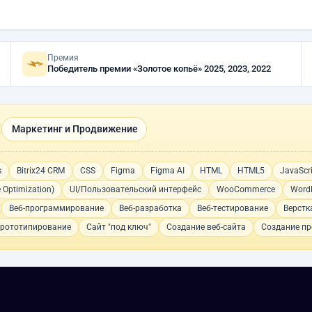
Премия
Победитель премии «Золотое копьё» 2025, 2023, 2022
Маркетинг и Продвижение
s
Bitrix24 CRM
CSS
Figma
Figma AI
HTML
HTML5
JavaScr
 Optimization)
UI/Пользовательский интерфейс
WooCommerce
Word
Веб-программирование
Веб-разработка
Веб-тестирование
Верстк
рототипирование
Сайт "под ключ"
Создание веб-сайта
Создание пр