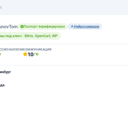
с
unovTom
Паспорт верифицирован
Нейросаммари
ы под ключ · Bitrix, OpenCart, WP
ССИОНАЛИЗМ
КОММУНИКАЦИЯ
10
0
/10
инбург
ода