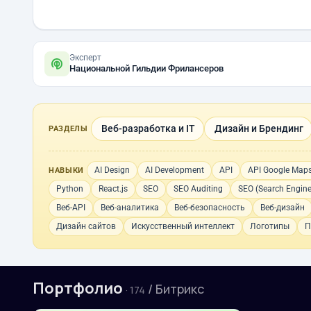
Эксперт
Национальной Гильдии Фрилансеров
Веб-разработка и IT
Дизайн и Брендинг
РАЗДЕЛЫ
AI Design
AI Development
API
API Google Map
НАВЫКИ
Python
React.js
SEO
SEO Auditing
SEO (Search Engine
Веб-API
Веб-аналитика
Веб-безопасность
Веб-дизайн
Дизайн сайтов
Искусственный интеллект
Логотипы
П
Портфолио
/ Битрикс
· 174