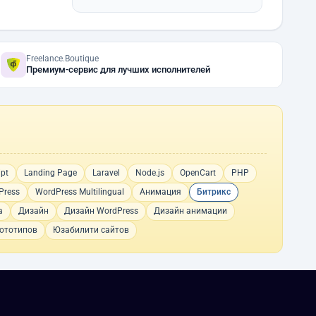
Freelance.Boutique
Премиум-сервис для лучших исполнителей
ipt
Landing Page
Laravel
Node.js
OpenCart
PHP
Press
WordPress Multilingual
Анимация
Битрикс
а
Дизайн
Дизайн WordPress
Дизайн анимации
ототипов
Юзабилити сайтов