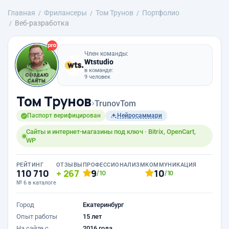
Главная
Фрилансеры
Том Трунов
Портфолио
Веб-разработка
Член команды:
Wtstudio
в команде:
9 человек
Том Трунов
›
TrunovTom
Паспорт верифицирован
Нейросаммари
Сайты и интернет-магазины под ключ · Bitrix, OpenCart,
WP
РЕЙТИНГ
ОТЗЫВЫ
ПРОФЕССИОНАЛИЗМ
КОММУНИКАЦИЯ
110 710
267
9
10
/10
/10
№ 6 в каталоге
Город
Екатеринбург
Опыт работы
15 лет
На сайте с
2016 года