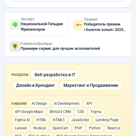
Эксперт
Премия
Национальной Гильдии
Победитель премии
Фрилансеров
«Золотое копьё» 2025,
2023, 2022
Freelance.Boutique
Премиум-сервис для лучших исполнителей
Веб-разработка и IT
РАЗДЕЛЫ
Дизайн и Брендинг
Маркетинг и Продвижение
AI Design
AI Development
API
НАВЫКИ
API Google Maps
Bitrix24 CRM
CSS
Figma
Figma AI
HTML
HTML5
JavaScript
Landing Page
Laravel
Node.js
OpenCart
PHP
Python
React.js