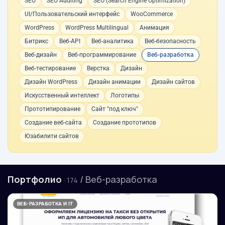
SEO
SEO Auditing
SEO (Search Engine Optimization)
UI/Пользовательский интерфейс
WooCommerce
WordPress
WordPress Multilingual
Анимация
Битрикс
Веб-API
Веб-аналитика
Веб-безопасность
Веб-дизайн
Веб-программирование
Веб-разработка
Веб-тестирование
Верстка
Дизайн
Дизайн WordPress
Дизайн анимации
Дизайн сайтов
Искусственный интеллект
Логотипы
Прототипирование
Сайт "под ключ"
Создание веб-сайта
Создание прототипов
Юзабилити сайтов
Портфолио
/ Веб-разработка
· 174
ВЕБ-РАЗРАБОТКА И IT