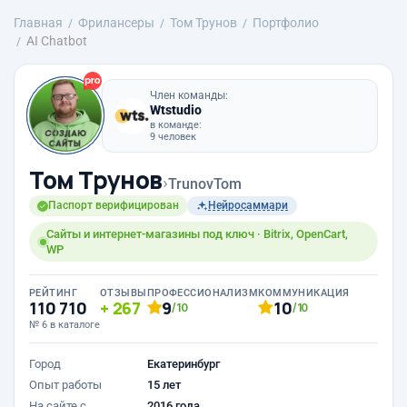
Главная
Фрилансеры
Том Трунов
Портфолио
AI Chatbot
Член команды:
Wtstudio
в команде:
9 человек
Том Трунов
›
TrunovTom
Паспорт верифицирован
Нейросаммари
Сайты и интернет-магазины под ключ · Bitrix, OpenCart,
WP
РЕЙТИНГ
ОТЗЫВЫ
ПРОФЕССИОНАЛИЗМ
КОММУНИКАЦИЯ
110 710
267
9
10
/10
/10
№ 6 в каталоге
Город
Екатеринбург
Опыт работы
15 лет
На сайте с
2016 года