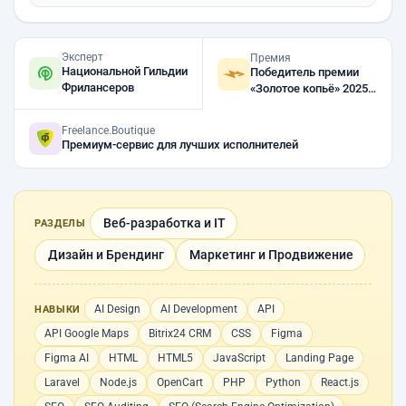
Эксперт
Премия
Национальной Гильдии
Победитель премии
Фрилансеров
«Золотое копьё» 2025,
2023, 2022
Freelance.Boutique
Премиум-сервис для лучших исполнителей
Веб-разработка и IT
РАЗДЕЛЫ
Дизайн и Брендинг
Маркетинг и Продвижение
AI Design
AI Development
API
НАВЫКИ
API Google Maps
Bitrix24 CRM
CSS
Figma
Figma AI
HTML
HTML5
JavaScript
Landing Page
Laravel
Node.js
OpenCart
PHP
Python
React.js