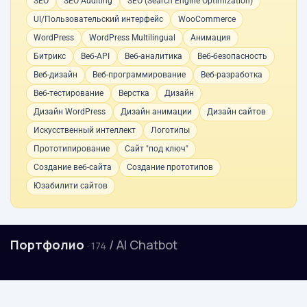
SEO
SEO Auditing
SEO (Search Engine Optimization)
UI/Пользовательский интерфейс
WooCommerce
WordPress
WordPress Multilingual
Анимация
Битрикс
Веб-API
Веб-аналитика
Веб-безопасность
Веб-дизайн
Веб-программирование
Веб-разработка
Веб-тестирование
Верстка
Дизайн
Дизайн WordPress
Дизайн анимации
Дизайн сайтов
Искусственный интеллект
Логотипы
Прототипирование
Сайт "под ключ"
Создание веб-сайта
Создание прототипов
Юзабилити сайтов
Портфолио
/ AI Chatbot
· 174