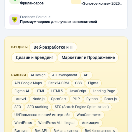
Фрилансеров
«Золотое копьё» 2025,
2023, 2022
Freelance.Boutique
Премиум-сервис для лучших исполнителей
Веб-разработка и IT
РАЗДЕЛЫ
Дизайн и Брендинг
Маркетинг и Продвижение
AI Design
AI Development
API
НАВЫКИ
API Google Maps
Bitrix24 CRM
CSS
Figma
Figma AI
HTML
HTML5
JavaScript
Landing Page
Laravel
Node.js
OpenCart
PHP
Python
React.js
SEO
SEO Auditing
SEO (Search Engine Optimization)
UI/Пользовательский интерфейс
WooCommerce
WordPress
WordPress Multilingual
Анимация
Битрикс
Веб-API
Веб-аналитика
Веб-безопасность