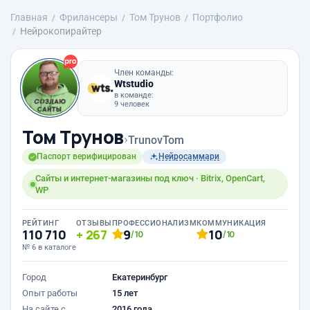
Главная
Фрилансеры
Том Трунов
Портфолио
Нейрокопирайтер
Член команды:
Wtstudio
в команде:
9 человек
Том Трунов
›
TrunovTom
Паспорт верифицирован
Нейросаммари
Сайты и интернет-магазины под ключ · Bitrix, OpenCart,
WP
РЕЙТИНГ
ОТЗЫВЫ
ПРОФЕССИОНАЛИЗМ
КОММУНИКАЦИЯ
110 710
267
9
10
/10
/10
№ 6 в каталоге
Город
Екатеринбург
Опыт работы
15 лет
На сайте с
2016 года