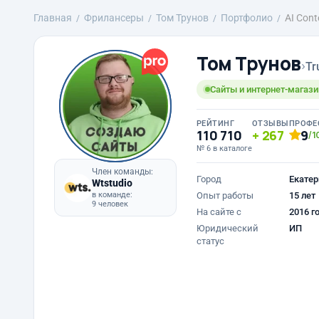
Главная
Фрилансеры
Том Трунов
Портфолио
AI Cont
Том Трунов
›
Tr
Сайты и интернет-магазин
РЕЙТИНГ
ОТЗЫВЫ
ПРОФЕ
110 710
267
9
/1
№ 6 в каталоге
Член команды:
Город
Екатер
Wtstudio
в команде:
Опыт работы
15 лет
9 человек
На сайте с
2016 г
Юридический
ИП
статус