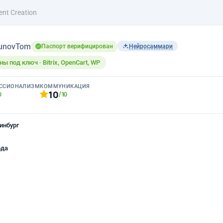
ent Creation
unovTom
Паспорт верифицирован
Нейросаммари
ы под ключ · Bitrix, OpenCart, WP
ССИОНАЛИЗМ
КОММУНИКАЦИЯ
10
0
/10
инбург
ода