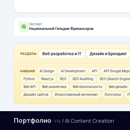
Эксперт
Национальной Гильдии Фрилансеров
Веб-разработка и IT
Дизайн и Брендинг
РАЗДЕЛЫ
AI Design
AI Development
API
API Google Map
НАВЫКИ
Python
React.js
SEO
SEO Auditing
SEO (Search Engine
Веб-API
Веб-аналитика
Веб-безопасность
Веб-дизайн
Дизайн сайтов
Искусственный интеллект
Логотипы
П
Портфолио
/ AI Content Creation
· 174