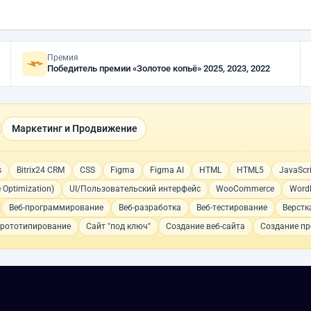
Премия
Победитель премии «Золотое копьё» 2025, 2023, 2022
Маркетинг и Продвижение
s
Bitrix24 CRM
CSS
Figma
Figma AI
HTML
HTML5
JavaScr
 Optimization)
UI/Пользовательский интерфейс
WooCommerce
Word
Веб-программирование
Веб-разработка
Веб-тестирование
Верстк
рототипирование
Сайт "под ключ"
Создание веб-сайта
Создание пр