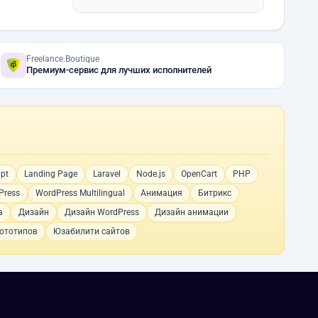
Freelance.Boutique
Премиум-сервис для лучших исполнителей
ipt
Landing Page
Laravel
Node.js
OpenCart
PHP
Press
WordPress Multilingual
Анимация
Битрикс
а
Дизайн
Дизайн WordPress
Дизайн анимации
ототипов
Юзабилити сайтов