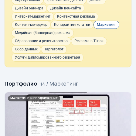
Видеореклама
Графический дизайн
Дизайн
Дизайн баннера
Дизайн веб-сайта
Интернет-маркетинг
Контекстная реклама
Контент-менеджер
Копирайтинг/статьи
Маркетинг
Медийная (баннерная) реклама
Образование и репетиторство
Реклама в Tiktok
Сбор данных
Таргетолог
Услуги дипломированного секретаря
Портфолио
/ Маркетинг
· 14
МАРКЕТИНГ И ПРОДВИЖЕНИЕ