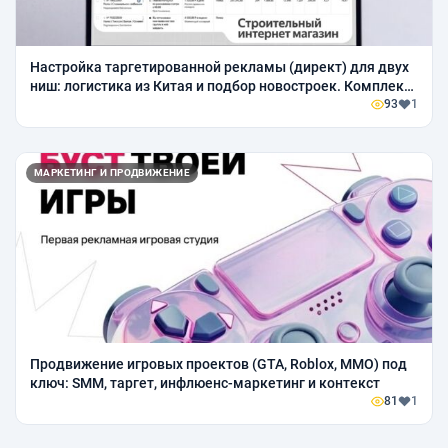
Настройка таргетированной рекламы (директ) для двух
ниш: логистика из Китая и подбор новостроек. Комплекс
из 2 лендингов + 5 микролендингов (марквиз). Фокус на
93
1
заявки.
МАРКЕТИНГ И ПРОДВИЖЕНИЕ
Продвижение игровых проектов (GTA, Roblox, ММО) под
ключ: SMM, таргет, инфлюенс-маркетинг и контекст
81
1