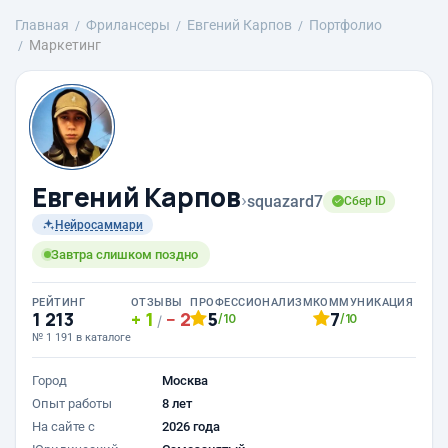
Главная
Фрилансеры
Евгений Карпов
Портфолио
Маркетинг
Евгений Карпов
›
squazard7
Сбер ID
Нейросаммари
Завтра слишком поздно
РЕЙТИНГ
ОТЗЫВЫ
ПРОФЕССИОНАЛИЗМ
КОММУНИКАЦИЯ
1 213
1
2
5
7
/10
/10
/
№ 1 191 в каталоге
Город
Москва
Опыт работы
8 лет
На сайте с
2026 года