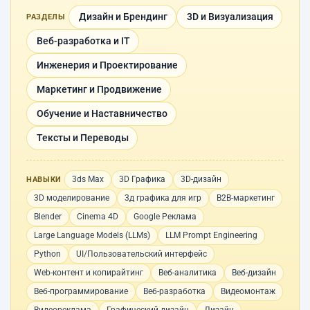
Дизайн и Брендинг
3D и Визуализация
РАЗДЕЛЫ
Веб-разработка и IT
Инженерия и Проектирование
Маркетинг и Продвижение
Обучение и Наставничество
Тексты и Переводы
3ds Max
3D Графика
3D-дизайн
НАВЫКИ
3D моделирование
3д графика для игр
B2B-маркетинг
Blender
Cinema 4D
Google Реклама
Large Language Models (LLMs)
LLM Prompt Engineering
Python
UI/Пользовательский интерфейс
Web-контент и копирайтинг
Веб-аналитика
Веб-дизайн
Веб-программирование
Веб-разработка
Видеомонтаж