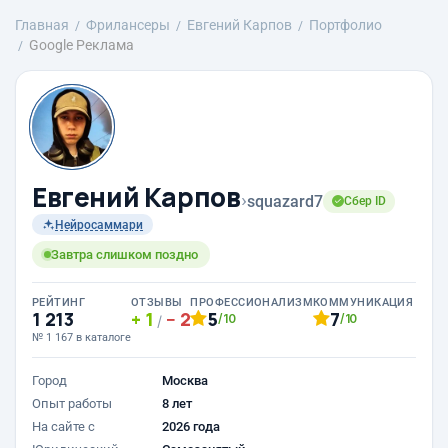
Главная
Фрилансеры
Евгений Карпов
Портфолио
Google Реклама
Евгений Карпов
›
squazard7
Сбер ID
Нейросаммари
Завтра слишком поздно
РЕЙТИНГ
ОТЗЫВЫ
ПРОФЕССИОНАЛИЗМ
КОММУНИКАЦИЯ
1 213
1
2
5
7
/10
/10
/
№ 1 167 в каталоге
Город
Москва
Опыт работы
8 лет
На сайте с
2026 года