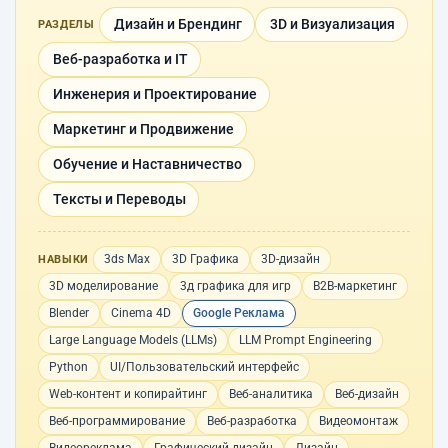
Дизайн и Брендинг
3D и Визуализация
РАЗДЕЛЫ
Веб-разработка и IT
Инженерия и Проектирование
Маркетинг и Продвижение
Обучение и Наставничество
Тексты и Переводы
3ds Max
3D Графика
3D-дизайн
НАВЫКИ
3D моделирование
3д графика для игр
B2B-маркетинг
Blender
Cinema 4D
Google Реклама
Large Language Models (LLMs)
LLM Prompt Engineering
Python
UI/Пользовательский интерфейс
Web-контент и копирайтинг
Веб-аналитика
Веб-дизайн
Веб-программирование
Веб-разработка
Видеомонтаж