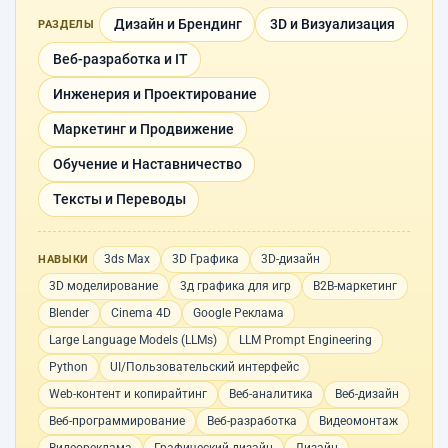
Дизайн и Брендинг
3D и Визуализация
РАЗДЕЛЫ
Веб-разработка и IT
Инженерия и Проектирование
Маркетинг и Продвижение
Обучение и Наставничество
Тексты и Переводы
3ds Max
3D Графика
3D-дизайн
НАВЫКИ
3D моделирование
3д графика для игр
B2B-маркетинг
Blender
Cinema 4D
Google Реклама
Large Language Models (LLMs)
LLM Prompt Engineering
Python
UI/Пользовательский интерфейс
Web-контент и копирайтинг
Веб-аналитика
Веб-дизайн
Веб-программирование
Веб-разработка
Видеомонтаж