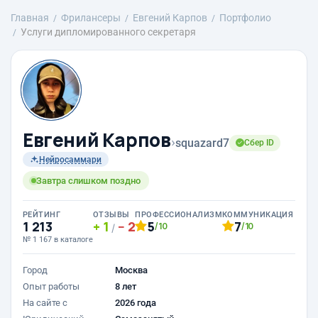
Главная
Фрилансеры
Евгений Карпов
Портфолио
Услуги дипломированного секретаря
Евгений Карпов
›
squazard7
Сбер ID
Нейросаммари
Завтра слишком поздно
РЕЙТИНГ
ОТЗЫВЫ
ПРОФЕССИОНАЛИЗМ
КОММУНИКАЦИЯ
1 213
1
2
5
7
/10
/10
/
№ 1 167 в каталоге
Город
Москва
Опыт работы
8 лет
На сайте с
2026 года