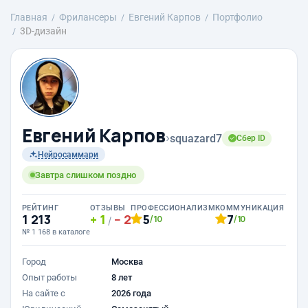
Главная
Фрилансеры
Евгений Карпов
Портфолио
3D-дизайн
Евгений Карпов
›
squazard7
Сбер ID
Нейросаммари
Завтра слишком поздно
РЕЙТИНГ
ОТЗЫВЫ
ПРОФЕССИОНАЛИЗМ
КОММУНИКАЦИЯ
1 213
1
2
5
7
/10
/10
/
№ 1 168 в каталоге
Город
Москва
Опыт работы
8 лет
На сайте с
2026 года