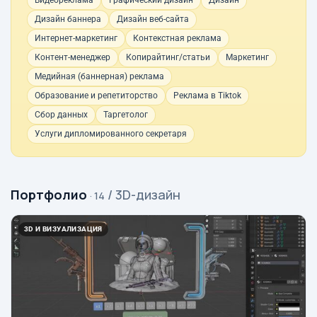
Видеореклама
Графический дизайн
Дизайн
Дизайн баннера
Дизайн веб-сайта
Интернет-маркетинг
Контекстная реклама
Контент-менеджер
Копирайтинг/статьи
Маркетинг
Медийная (баннерная) реклама
Образование и репетиторство
Реклама в Tiktok
Сбор данных
Таргетолог
Услуги дипломированного секретаря
Портфолио
/ 3D-дизайн
· 14
3D И ВИЗУАЛИЗАЦИЯ