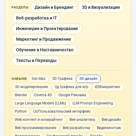
Дизайн и Брендинг
3D и Визуализация
РАЗДЕЛЫ
Веб-разработка и IT
Инженерия и Проектирование
Маркетинг и Продвижение
Обучение и Наставничество
Тексты и Переводы
3ds Max
3D Графика
3D-дизайн
НАВЫКИ
3D моделирование
3д графика для игр
B2B-маркетинг
Blender
Cinema 4D
Google Реклама
Large Language Models (LLMs)
LLM Prompt Engineering
Python
UI/Пользовательский интерфейс
Web-контент и копирайтинг
Веб-аналитика
Веб-дизайн
Веб-программирование
Веб-разработка
Видеомонтаж