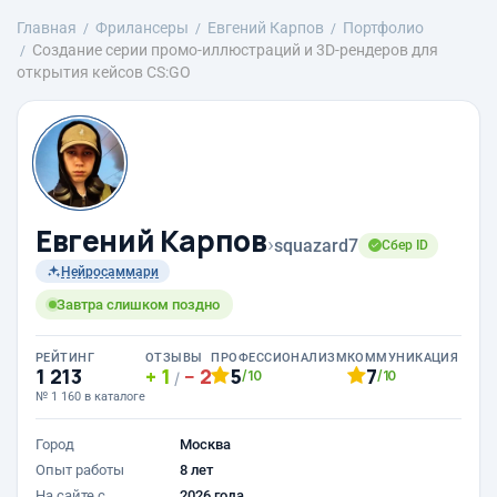
Главная
Фрилансеры
Евгений Карпов
Портфолио
Создание серии промо-иллюстраций и 3D-рендеров для
открытия кейсов CS:GO
Евгений Карпов
›
squazard7
Сбер ID
Нейросаммари
Завтра слишком поздно
РЕЙТИНГ
ОТЗЫВЫ
ПРОФЕССИОНАЛИЗМ
КОММУНИКАЦИЯ
1 213
1
2
5
7
/10
/10
/
№ 1 160 в каталоге
Город
Москва
Опыт работы
8 лет
На сайте с
2026 года