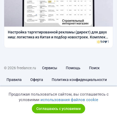
Настройка таргетированной рекламы (директ) для двух
ниш: логистика из Китая и подбор новостроек. Комплекс
из 2 лендингов + 5 микролендингов (марквиз). Фокус на
94
1
заявки.
© 2026 freelance.ru
Сервисы
Помощь
Поиск
Правила
Оферта
Политика конфиденциальности
Дисклеймер о ЗоЗПП
Отказ от ответственности
Продолжая пользоваться сайтом, вы соглашаетесь с
условиями
использования файлов cookie
Соглашаюсь с условиями