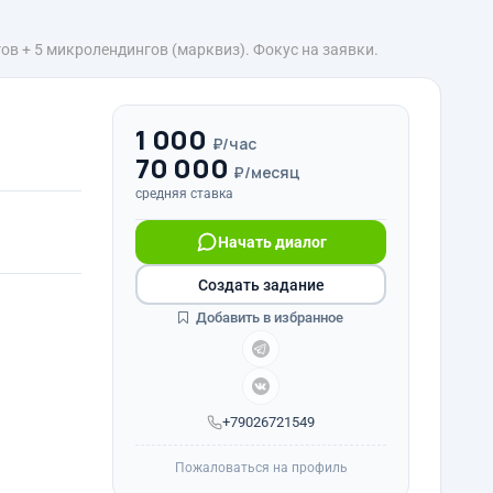
ов + 5 микролендингов (марквиз). Фокус на заявки.
1 000
₽/час
70 000
₽/месяц
средняя ставка
Начать диалог
Создать задание
Добавить в избранное
+79026721549
Пожаловаться на профиль