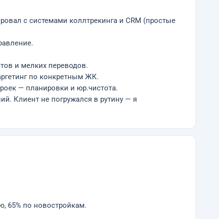
рировал с системами коллтрекинга и CRM (простые
равление.
нтов и мелких переводов.
таргетинг по конкретным ЖК.
троек — планировки и юр.чистота.
й. Клиент не погружался в рутину — я
ю, 65% по новостройкам.