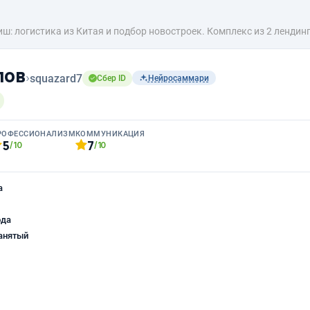
ш: логистика из Китая и подбор новостроек. Комплекс из 2 лендинг
пов
›
squazard7
Сбер ID
Нейросаммари
РОФЕССИОНАЛИЗМ
КОММУНИКАЦИЯ
5
7
/10
/10
а
ода
анятый