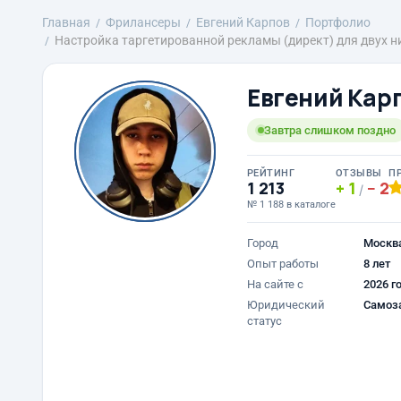
Главная
Фрилансеры
Евгений Карпов
Портфолио
Настройка таргетированной рекламы (директ) для двух ни
Евгений Кар
Завтра слишком поздно
РЕЙТИНГ
ОТЗЫВЫ
П
1 213
1
2
/
№ 1 188 в каталоге
Город
Москв
Опыт работы
8 лет
На сайте с
2026 г
Юридический
Самоз
статус