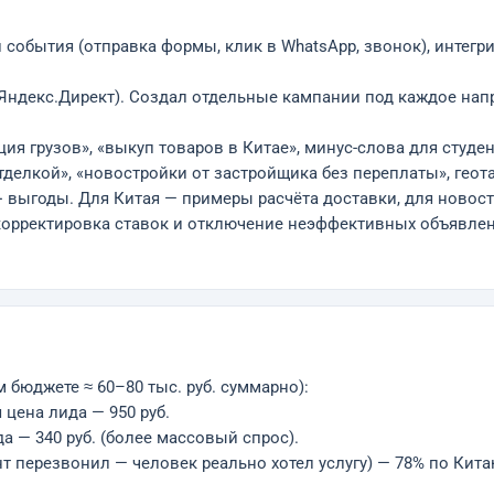
л события (отправка формы, клик в WhatsApp, звонок), интег
 Яндекс.Директ). Создал отдельные кампании под каждое нап
ция грузов», «выкуп товаров в Китае», минус-слова для студе
отделкой», «новостройки от застройщика без переплаты», гео
+ выгоды. Для Китая — примеры расчёта доставки, для новос
корректировка ставок и отключение неэффективных объявлени
 бюджете ≈ 60–80 тыс. руб. суммарно):
 цена лида — 950 руб.
а — 340 руб. (более массовый спрос).
т перезвонил — человек реально хотел услугу) — 78% по Кита