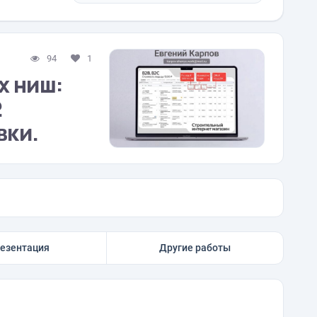
94
1
х ниш:
2
вки.
езентация
Другие работы