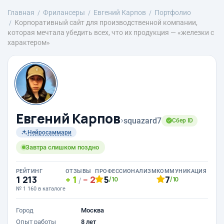
Главная
Фрилансеры
Евгений Карпов
Портфолио
Корпоративный сайт для производственной компании,
которая мечтала убедить всех, что их продукция — «железки с
характером»
Евгений Карпов
›
squazard7
Сбер ID
Нейросаммари
Завтра слишком поздно
РЕЙТИНГ
ОТЗЫВЫ
ПРОФЕССИОНАЛИЗМ
КОММУНИКАЦИЯ
1 213
1
2
5
7
/10
/10
/
№ 1 160 в каталоге
Город
Москва
Опыт работы
8 лет