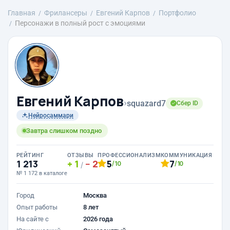
Главная
Фрилансеры
Евгений Карпов
Портфолио
Персонажи в полный рост с эмоциями
Евгений Карпов
›
squazard7
Сбер ID
Нейросаммари
Завтра слишком поздно
РЕЙТИНГ
ОТЗЫВЫ
ПРОФЕССИОНАЛИЗМ
КОММУНИКАЦИЯ
1 213
1
2
5
7
/10
/10
/
№ 1 172 в каталоге
Город
Москва
Опыт работы
8 лет
На сайте с
2026 года